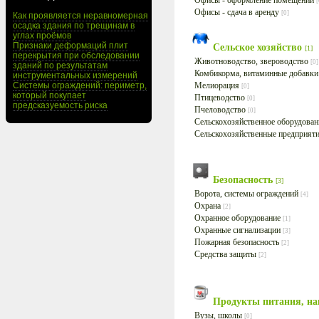
Офисы - оформление помещений
[
Офисы - сдача в аренду
[0]
Как проявляется неравномерная
осадка здания по трещинам в
углах проёмов
Признаки деформаций плит
Сельское хозяйство
[1]
перекрытия при обследовании
Животноводство, звероводство
[0]
зданий по результатам
Комбикорма, витаминные добавк
инструментальных измерений
Системы ограждений: периметр,
Мелиорация
[0]
который покупает
Птицеводство
[0]
предсказуемость риска
Пчеловодство
[0]
Сельскохозяйственное оборудова
Сельскохозяйственные предприят
Безопасность
[3]
Ворота, системы ограждений
[4]
Охрана
[2]
Охранное оборудование
[1]
Охранные сигнализации
[3]
Пожарная безопасность
[2]
Средства защиты
[2]
Продукты питания, н
Вузы, школы
[0]