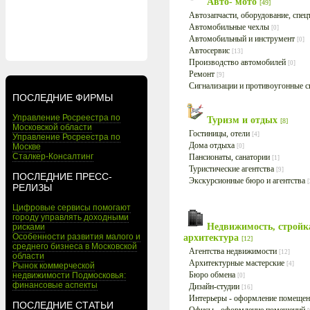
Авто- мото
[49]
Автозапчасти, оборудование, спе
Автомобильные чехлы
[0]
Автомобильный и инструмент
[0]
Автосервис
[13]
Производство автомобилей
[0]
Ремонт
[9]
Сигнализации и противоугонные 
ПОСЛЕДНИЕ ФИРМЫ
Управление Росреестра по
Туризм и отдых
[8]
Московской области
Гостиницы, отели
[4]
Управление Росреестра по
Дома отдыха
Москве
[0]
Сталкер-Консалтинг
Пансионаты, санатории
[1]
Туристические агентства
[9]
ПОСЛЕДНИЕ ПРЕСС-
Экскурсионные бюро и агентства
[
РЕЛИЗЫ
Цифровые сервисы помогают
городу управлять доходными
Недвижимость, стройк
рисками
Особенности развития малого и
архитектура
[12]
среднего бизнеса в Московской
Агентства недвижимости
[12]
области
Архитектурные мастерские
[4]
Рынок коммерческой
Бюро обмена
недвижимости Подмосковья:
[0]
финансовые аспекты
Дизайн-студии
[16]
Интерьеры - оформление помеще
ПОСЛЕДНИЕ СТАТЬИ