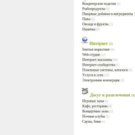
Кондитерские изделия
[2]
Рыбопродукты
[2]
Пищевые добавки и ингредиенты
[
Пиво
[0]
Овощи и фрукты
[1]
Напитки
[0]
Интернет
[2]
Internet-маркетинг
[8]
Web-студии
[12]
Интернет-магазины
[86]
Интернет-сообщества
[2]
Поисковые системы, каталоги
[0]
Услуги в сети
[12]
Электронная коммерция
[2]
Досуг и развлечения
[4]
Игровые залы
[1]
Кафе, рестораны
[9]
Концертные залы
[2]
Ночные клубы
[0]
Сауны, бани
[1]