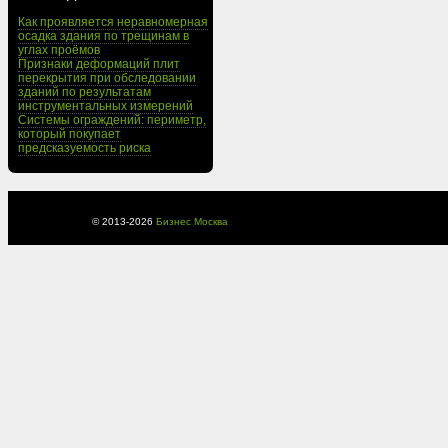
Как проявляется неравномерная
осадка здания по трещинам в
углах проёмов
Признаки деформаций плит
перекрытия при обследовании
зданий по результатам
инструментальных измерений
Системы ограждений: периметр,
который покупает
предсказуемость риска
© 2013-
2026
Бизнес Москва