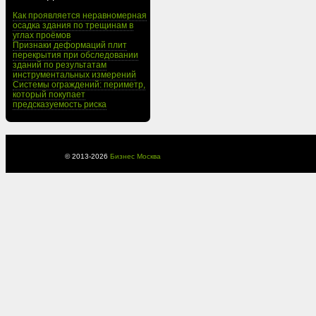
Как проявляется неравномерная
осадка здания по трещинам в
углах проёмов
Признаки деформаций плит
перекрытия при обследовании
зданий по результатам
инструментальных измерений
Системы ограждений: периметр,
который покупает
предсказуемость риска
© 2013-
2026
Бизнес Москва