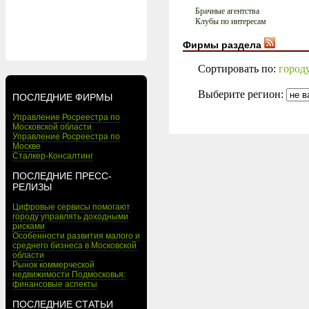
Брачные агентства
Клубы по интересам
Фирмы раздела
Сортировать по:
город
Выберите регион:
ПОСЛЕДНИЕ ФИРМЫ
Управление Росреестра по
Московской области
Управление Росреестра по
Москве
Сталкер-Консалтинг
ПОСЛЕДНИЕ ПРЕСС-
РЕЛИЗЫ
Цифровые сервисы помогают
городу управлять доходными
рисками
Особенности развития малого и
среднего бизнеса в Московской
области
Рынок коммерческой
недвижимости Подмосковья:
финансовые аспекты
ПОСЛЕДНИЕ СТАТЬИ