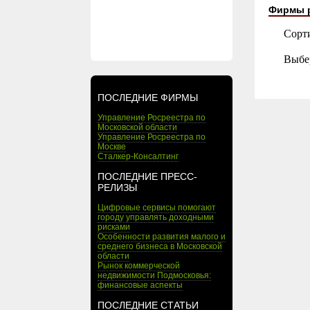
Фирмы 
Сорт
Выбе
ПОСЛЕДНИЕ ФИРМЫ
Управление Росреестра по
Московской области
Управление Росреестра по
Москве
Сталкер-Консалтинг
ПОСЛЕДНИЕ ПРЕСС-
РЕЛИЗЫ
Цифровые сервисы помогают
городу управлять доходными
рисками
Особенности развития малого и
среднего бизнеса в Московской
области
Рынок коммерческой
недвижимости Подмосковья:
финансовые аспекты
ПОСЛЕДНИЕ СТАТЬИ