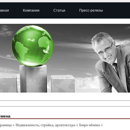
авная
Компании
Статьи
Пресс-релизы
бмена
траница
Недвижимость, стройка, архитектура
Бюро обмена