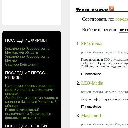
Фирмы раздела
Сортировать по:
город
Выберите регион:
ПОСЛЕДНИЕ ФИРМЫ
1.
SEO-точка
Управление Росреестра по
регион: Москва , адрес: г. Брянск
Московской области
Управление Росреестра по
Продвижение и SEO-оптимизация 
Москве
174+ сайта. Средний рост посеща
Сталкер-Консалтинг
2018 год ни одного неудачного 
ПОСЛЕДНИЕ ПРЕСС-
РЕЛИЗЫ
2.
LEO-Media
Цифровые сервисы помогают
городу управлять доходными
регион: Москва , адрес: г. Москва
рисками
Особенности развития малого и
Услуги в сфере наружной рекламы
среднего бизнеса в Московской
области
Рынок коммерческой
недвижимости Подмосковья:
3.
Maydanoff
финансовые аспекты
регион: Москва , адрес: Кутузовс
ПОСЛЕДНИЕ СТАТЬИ