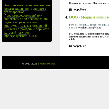
Наружная реклама Оформление т
Как проявляется неравномерная
осадка здания по трещинам в
углах проёмов
Признаки деформаций плит
4.
ООО «Медиа Анлимит
перекрытия при обследовании
зданий по результатам
регион: Москва , адрес: Москва, 
инструментальных измерений
e-mail:
tvreclamamsk@ya.ru
Системы ограждений: периметр,
который покупает
Мы предлагаем эффективную рекла
предсказуемость риска
анализа рекламных компаний. Исп
в РФ.
© 2013-
2026
Бизнес Москва