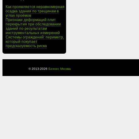
Как проявляется неравномерная
осадка здания по трещинам в
углах проёмов
Признаки деформаций плит
перекрытия при обследовании
зданий по результатам
инструментальных измерений
Системы ограждений: периметр,
который покупает
предсказуемость риска
© 2013-
2026
Бизнес Москва