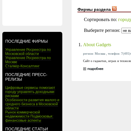
Фирмы раздела
Сортировать по:
город
Выберите регион:
ПОСЛЕДНИЕ ФИРМЫ
1.
About Gadgets
Управление Росреестра по
регион: Москва , телефон: 7(495)
Московской области
Управление Росреестра по
Сайт о гаджетах, играх и техно
Москве
Сталкер-Консалтинг
ПОСЛЕДНИЕ ПРЕСС-
РЕЛИЗЫ
Цифровые сервисы помогают
городу управлять доходными
рисками
Особенности развития малого и
среднего бизнеса в Московской
области
Рынок коммерческой
недвижимости Подмосковья:
финансовые аспекты
ПОСЛЕДНИЕ СТАТЬИ