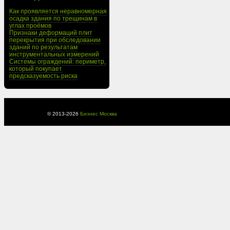
Как проявляется неравномерная
осадка здания по трещинам в
углах проёмов
Признаки деформаций плит
перекрытия при обследовании
зданий по результатам
инструментальных измерений
Системы ограждений: периметр,
который покупает
предсказуемость риска
© 2013-
2026
Бизнес Москва