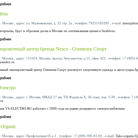
brus
: Москва , адрес: ул. Маленковская, д. 32 стр. 2а , телефон: 79251163385 , e-mail:
timurpilo
териалы, брус и обрезная доска в Москве по оптимальным ценам в Snabbrus.
ировочный центр бренда Nesco - Олимпик Спорт
: Москва , адрес: 111024, Москва, проезд Энтузиастов, д.11, офис 422 , телефон: +7 (495) 6
yandex.ru
вный экипировочный центр Олимпик Спорт реализует спортивную одежду и аксессуары бр
Электро
: Москва , адрес: г. Москва, МКАД 27 км, ТЦ Формула X, Зй этаж, пав. 3-39 , телефон: 7 (4
.ru
ия VS-ELECTRO.RU работает с 2009 года на рынке резервного электроснабжения.
 Organic
: Москва , адрес: Профсоюзная 65 к 1 , телефон: +7 (499) 390-93-94 , e-mail:
Take-organic2