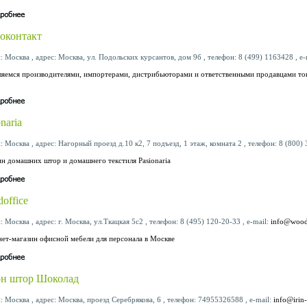
оконтакт
: Москва , адрес: Москва, ул. Подольских курсантов, дом 9б , телефон: 8 (499) 1163428 , e-
яемся производителями, импортерами, дистрибьюторами и ответственными продавцами това
naria
: Москва , адрес: Нагорный проезд д.10 к2, 7 подъезд, 1 этаж, комната 2 , телефон: 8 (800) 
н домашних штор и домашнего текстиля Pasionaria
office
: Москва , адрес: г. Москва, ул.Ткацкая 5с2 , телефон: 8 (495) 120-20-33 , e-mail:
info@woodo
ет-магазин офисной мебели для персонала в Москве
н штор Шоколад
: Москва , адрес: Москва, проезд Серебрякова, 6 , телефон: 74955326588 , e-mail:
info@irin-