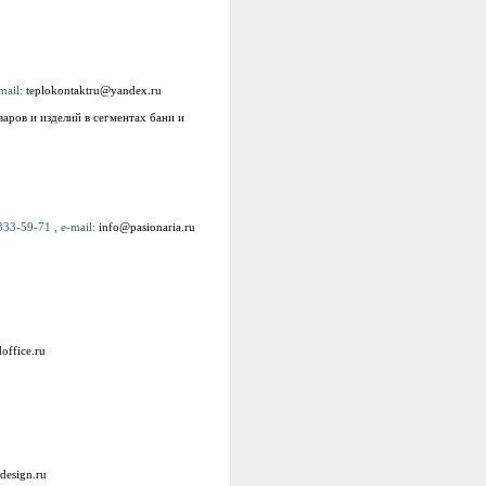
mail:
teplokontaktru@yandex.ru
ров и изделий в сегментах бани и
333-59-71 , e-mail:
info@pasionaria.ru
ffice.ru
design.ru