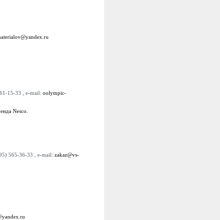
materialov@yandex.ru
61-15-33 , e-mail:
oolympic-
енда Nesco.
95) 565-36-33 , e-mail:
zakaz@vs-
@yandex.ru