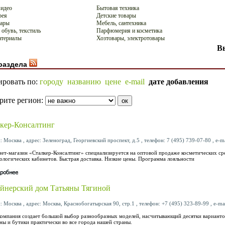
видео
Бытовая техника
рея
Детские товары
вары
Мебель, сантехника
 обувь, текстиль
Парфюмерия и косметика
атериалы
Хозтовары, электротовары
В
раздела
ировать по:
городу
названию
цене
e-mail
дате добавления
рите регион:
кер-Консалтинг
: Москва , адрес: Зеленоград, Георгиевский проспект, д.5 , телефон: 7 (495) 739-07-80 , e-m
ет-магазин «Сталкер-Консалтинг» специализируется на оптовой продаже косметических сре
ологических кабинетов. Быстрая доставка. Низкие цены. Программа лояльности
йнерский дом Татьяны Тягиной
: Москва , адрес: Москва, Краснобогатырская 90, стр.1 , телефон: +7 (495) 323-89-99 , e-ma
омпания создает большой выбор разнообразных моделей, насчитывающий десятки варианто
ны и бутики практически во все города нашей страны.