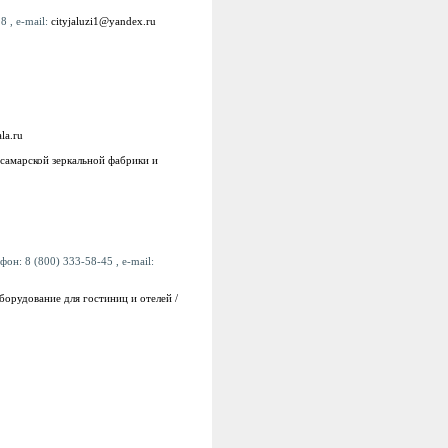
8 , e-mail:
cityjaluzi1@yandex.ru
la.ru
 самарской зеркальной фабрики и
фон: 8 (800) 333-58-45 , e-mail:
рудование для гостиниц и отелей /