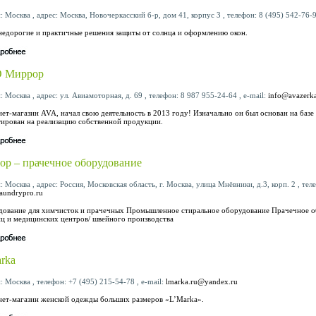
: Москва , адрес: Москва, Новочеркасский б-р, дом 41, корпус 3 , телефон: 8 (495) 542-76-9
недорогие и практичные решения защиты от солнца и оформлению окон.
 Миррор
: Москва , адрес: ул. Авиамоторная, д. 69 , телефон: 8 987 955-24-64 , e-mail:
info@avazerka
ет-магазин AVA, начал свою деятельность в 2013 году! Изначально он был основан на базе
ирован на реализацию собственной продукции.
ор – прачечное оборудование
: Москва , адрес: Россия, Московская область, г. Москва, улица Мнёвники, д.3, корп. 2 , теле
aundrypro.ru
ование для химчисток и прачечных Промышленное стиральное оборудование Прачечное обо
ц и медицинских центров/ швейного производства
rka
: Москва , телефон: +7 (495) 215-54-78 , e-mail:
lmarka.ru@yandex.ru
ет-магазин женской одежды больших размеров «L’Marka».