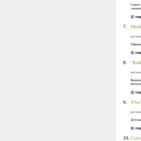
Салон 
элемен
7.
Murk
регион
Официа
8.
"Кой
регион
Компан
металл
9.
Viva
регион
Детски
10.
Сит