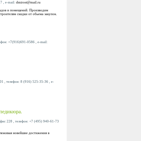
7 , e-mail:
dmirost@mail.ru
садов и помещений. Производим
троителям скидки от обьема закупок.
ефон: +7(916)691-0586 , e-mail:
1 , телефон: 8 (916) 525-35-36 , e-
педикюра.
офис 228 , телефон: +7 (495) 940-61-73
слеживая новейшие достижения в