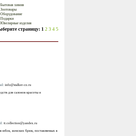
Бытовая химия
Зоотовары
Оборудование
Подарки
Ювелирные изделия
ыберите страницу:
1
2
3
4
5
ail:
info@stalker-co.ru
дств для салонов красоты и
il:
tt.collection@yandex.ru
в юбок, женских брюк, поставляемых в