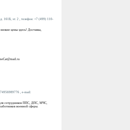
 161Б, эт. 2 , телефон: +7 (499) 110-
изкие цены здесь! Доставка,
oneCat@mail.ru
+74956989776 , e-mail:
 для сотрудников ППС, ДПС, МЧС,
 работников военной сферы.