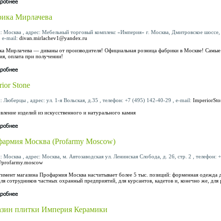
ика Мирлачева
: Москва , адрес: Мебельный торговый комплекс «Империя» г. Москва, Дмитровское шоссе, д.
, e-mail:
divan.mirlachev1@yandex.ru
а Мирлачева — диваны от производителя! Официальная розница фабрики в Москве! Самые н
ия, оплата при получении!
rior Stone
: Люберцы , адрес: ул. 1-я Вольская, д.35 , телефон: +7 (495) 142-40-29 , e-mail:
ImperiorSt
вление изделий из искусственного и натурального камня
армия Москва (Profarmy Moscow)
: Москва , адрес: Москва, м. Автозаводская ул. Ленинская Слобода, д. 26, стр. 2 , телефон: 
@profarmy.moscow
имент магазина Профармия Москва насчитывает более 5 тыс. позиций: форменная одежда
ля сотрудников частных охранный предприятий, для курсантов, кадетов и, конечно же, для
зин плитки Империя Керамики