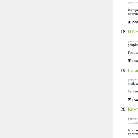
регион
Интерн
постав
18.
ПАН
регион
panpli
Распил
19.
Cara
регион
mail:
s
Carame
20.
Комп
регион
, e-mai
Компан
произв