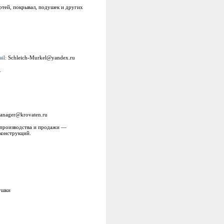
ертей, покрывал, подушек и других
ail:
Schleich-Murkel@yandex.ru
.
anager@krovaten.ru
е производства и продажи —
конструкций.
ушки