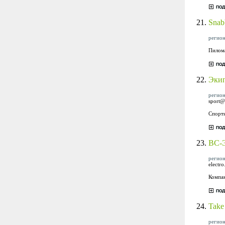
21.
Snab
регион
Пилома
22.
Экип
регион
sport@
Спорти
23.
ВС-
регион
electro
Компан
24.
Take
регион