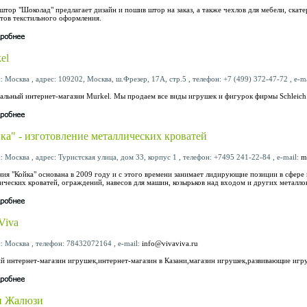
штор "Шоколад" предлагает дизайн и пошив штор на заказ, а также чехлов для мебели, скат
тов текстильного оформления.
el
: Москва , адрес: 109202, Москва, ш.Фрезер, 17А, стр.5 , телефон: +7 (499) 372-47-72 , e-m
льный интернет-магазин Murkel. Мы продаем все виды игрушек и фигурок фирмы Schleich
ка" - изготовление металлических кроватей
: Москва , адрес: Туристская улица, дом 33, корпус 1 , телефон: +7495 241-22-84 , e-mail:
m
ия "Койка" основана в 2009 году и с этого времени занимает лидирующие позиции в сфер
ических кроватей, ограждений, навесов для машин, козырьков над входом и других металло
Viva
: Москва , телефон: 78432072164 , e-mail:
info@vivaviva.ru
й интернет-магазин игрушек,интернет-магазин в Казани,магазин игрушек,развивающие игр
и Жалюзи