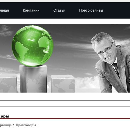
авная
Компании
Статьи
Пресс-релизы
вары
траница
Промтовары