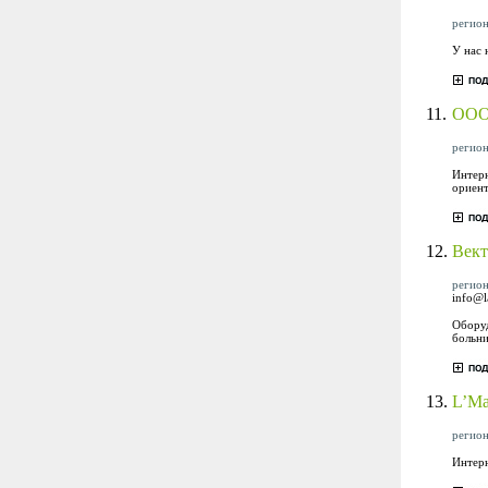
регион
У нас 
11.
ООО
регион
Интерн
ориент
12.
Вект
регион
info@l
Оборуд
больни
13.
L’Ma
регион
Интерн