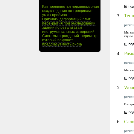
Как проявляется неравномерная
осадка здания по трещинам в
углах проёмов
3.
Тепл
Признаки деформаций плит
перекрытия при обследовании
регион
зданий по результатам
инструментальных измерений
Мы явл
Системы ограждений: периметр,
сауны.
который покупает
предсказуемость риска
4.
Pasio
регион
Магази
5.
Wood
регион
Интерн
6.
Сало
регион