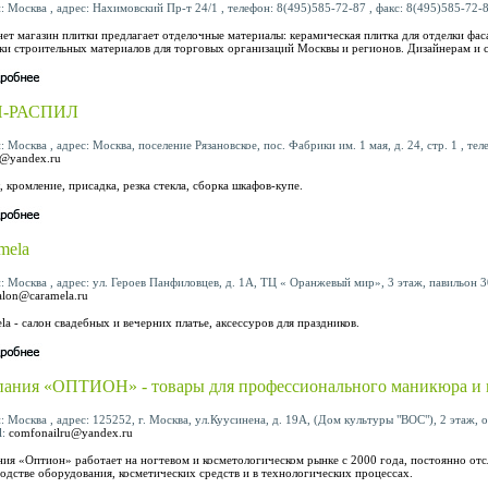
: Москва , адрес: Нахимовский Пр-т 24/1 , телефон: 8(495)585-72-87 , факс: 8(495)585-72-8
ет магазин плитки предлагает отделочные материалы: керамическая плитка для отделки фа
ки строительных материалов для торговых организаций Москвы и регионов. Дизайнерам и с
-РАСПИЛ
: Москва , адрес: Москва, поселение Рязановское, пос. Фабрики им. 1 мая, д. 24, стр. 1 , тел
t@yandex.ru
, кромление, присадка, резка стекла, сборка шкафов-купе.
mela
: Москва , адрес: ул. Героев Панфиловцев, д. 1А, ТЦ « Оранжевый мир», 3 этаж, павильон 30
alon@caramela.ru
la - салон свадебных и вечерних платье, аксессуров для праздников.
ания «ОПТИОН» - товары для профессионального маникюра и 
: Москва , адрес: 125252, г. Москва, ул.Куусинена, д. 19А, (Дом культуры "ВОС"), 2 этаж, 
l:
comfonailru@yandex.ru
ия «Оптион» работает на ногтевом и косметологическом рынке с 2000 года, постоянно от
одстве оборудования, косметических средств и в технологических процессах.