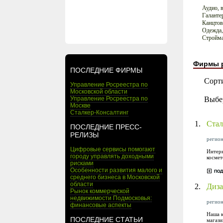
Аудио, 
Галанте
Канцто
Одежда,
Стройм
Фирмы 
ПОСЛЕДНИЕ ФИРМЫ
Сорт
Управление Росреестра по
Московской области
Выбе
Управление Росреестра по
Москве
Сталкер-Консалтинг
1.
Стал
ПОСЛЕДНИЕ ПРЕСС-
РЕЛИЗЫ
регион
Цифровые сервисы помогают
Интерн
городу управлять доходными
космет
рисками
Особенности развития малого и
среднего бизнеса в Московской
области
2.
Диза
Рынок коммерческой
недвижимости Подмосковья:
регион
финансовые аспекты
Наша к
ПОСЛЕДНИЕ СТАТЬИ
магази