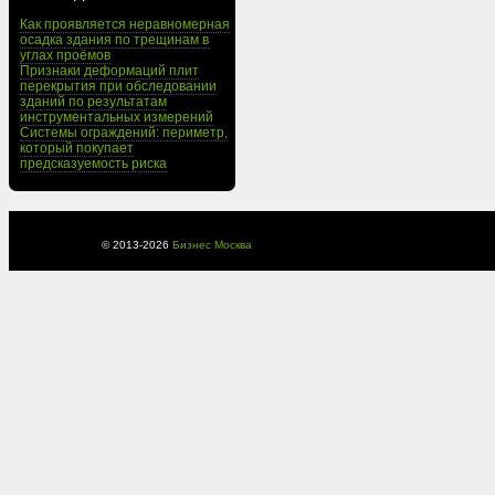
Как проявляется неравномерная
осадка здания по трещинам в
углах проёмов
Признаки деформаций плит
перекрытия при обследовании
зданий по результатам
инструментальных измерений
Системы ограждений: периметр,
который покупает
предсказуемость риска
© 2013-
2026
Бизнес Москва