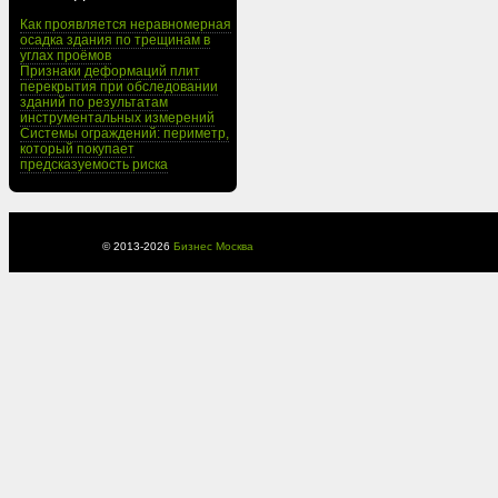
Как проявляется неравномерная
осадка здания по трещинам в
углах проёмов
Признаки деформаций плит
перекрытия при обследовании
зданий по результатам
инструментальных измерений
Системы ограждений: периметр,
который покупает
предсказуемость риска
© 2013-
2026
Бизнес Москва