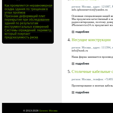
Как проявляется неравномерная
регион: Москва , адрес: 121087, М
осадка здания по трещинам в
info.iphoneservice@yandex.ru
углах проёмов
Основная специализация нашей к
Признаки деформаций плит
Мы предлагаем качественный и н
перекрытия при обследовании
радиоэлеткроники, поэтому дове
зданий по результатам
iPhoneservice24.ru предлагают вс
инструментальных измерений
Системы ограждений: периметр,
который покупает
предсказуемость риска
4.
Несущие конструкции
регион: Москва , адрес: 111394, г
info@nznk.ru
Наша фирма занимается производс
5.
Столичные кабельные 
регион: Москва , телефон: +7(495
Проектирование и монтаж кабель
© 2013-
2026
Бизнес Москва