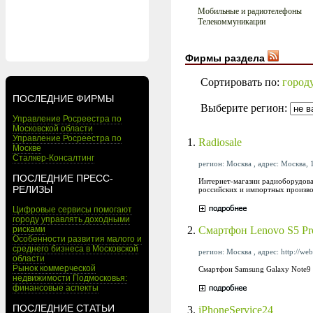
Мобильные и радиотелефоны
Телекоммуникации
Фирмы раздела
Сортировать по:
город
ПОСЛЕДНИЕ ФИРМЫ
Выберите регион:
Управление Росреестра по
Московской области
Управление Росреестра по
1.
Radiosale
Москве
Сталкер-Консалтинг
регион: Москва , адрес: Москва, 
ПОСЛЕДНИЕ ПРЕСС-
Интернет-магазин радиоборудова
РЕЛИЗЫ
российских и импортных произво
Цифровые сервисы помогают
городу управлять доходными
2.
Смартфон Lenovo S5 Pr
рисками
Особенности развития малого и
среднего бизнеса в Московской
регион: Москва , адрес: http://we
области
Рынок коммерческой
Смартфон Samsung Galaxy Note9
недвижимости Подмосковья:
финансовые аспекты
ПОСЛЕДНИЕ СТАТЬИ
3.
iPhoneService24