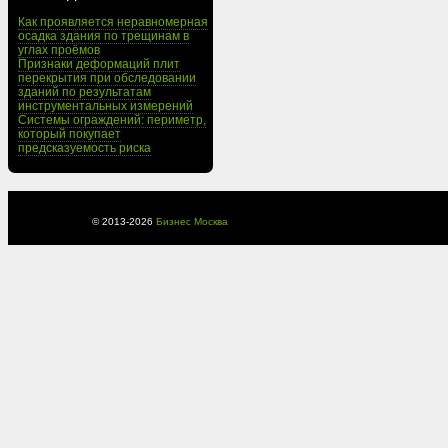
Как проявляется неравномерная
осадка здания по трещинам в
углах проёмов
Признаки деформаций плит
перекрытия при обследовании
зданий по результатам
инструментальных измерений
Системы ограждений: периметр,
который покупает
предсказуемость риска
© 2013-
2026
Бизнес Москва