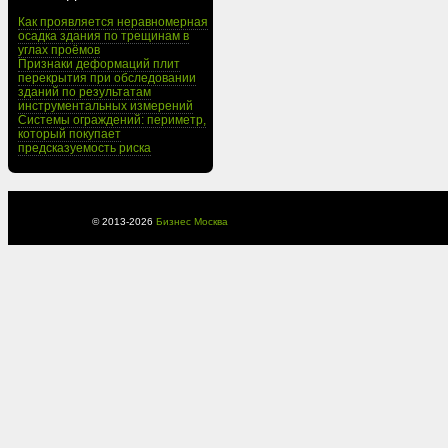
Как проявляется неравномерная
осадка здания по трещинам в
углах проёмов
Признаки деформаций плит
перекрытия при обследовании
зданий по результатам
инструментальных измерений
Системы ограждений: периметр,
который покупает
предсказуемость риска
© 2013-
2026
Бизнес Москва