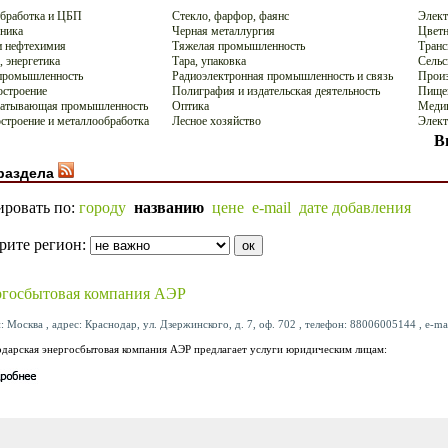
бработка и ЦБП
Стекло, фарфор, фаянс
Элект
ника
Черная металлургия
Цветн
 нефтехимия
Тяжелая промышленность
Транс
, энергетика
Тара, упаковка
Сельс
промышленность
Радиоэлектронная промышленность и связь
Произ
строение
Полиграфия и издательская деятельность
Пище
батывающая промышленность
Оптика
Меди
троение и металлообработка
Лесное хозяйство
Элект
В
раздела
ировать по:
городу
названию
цене
e-mail
дате добавления
рите регион:
госбытовая компания АЭР
: Москва , адрес: Краснодар, ул. Дзержинского, д. 7, оф. 702 , телефон: 88006005144 , e-ma
дарская энергосбытовая компания АЭР предлагает услуги юридическим лицам: