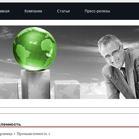
авная
Компании
Статьи
Пресс-релизы
ленность
траница
Промышленность