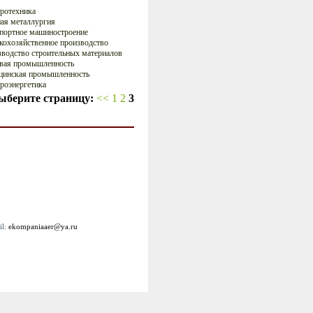
ротехника
ая металлургия
портное машиностроение
кохозяйственное производство
водство строительных материалов
вая промышленность
цинская промышленность
роэнергетика
ыберите страницу:
<<
1
2
3
il:
ekompaniaaer@ya.ru