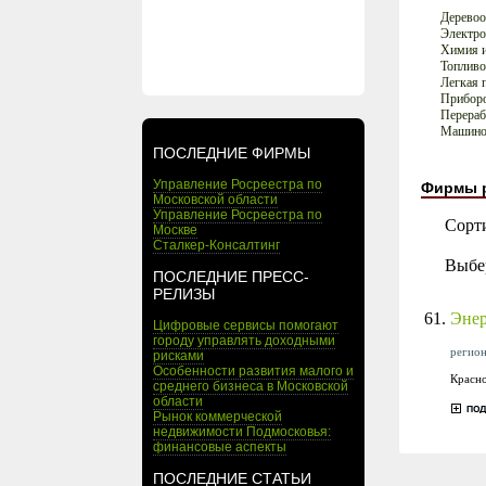
Деревоо
Электро
Химия и
Топливо
Легкая 
Приборо
Перера
Машинос
ПОСЛЕДНИЕ ФИРМЫ
Управление Росреестра по
Фирмы 
Московской области
Управление Росреестра по
Сорт
Москве
Сталкер-Консалтинг
Выбе
ПОСЛЕДНИЕ ПРЕСС-
РЕЛИЗЫ
61.
Энер
Цифровые сервисы помогают
городу управлять доходными
регион
рисками
Особенности развития малого и
Красно
среднего бизнеса в Московской
области
Рынок коммерческой
недвижимости Подмосковья:
финансовые аспекты
ПОСЛЕДНИЕ СТАТЬИ