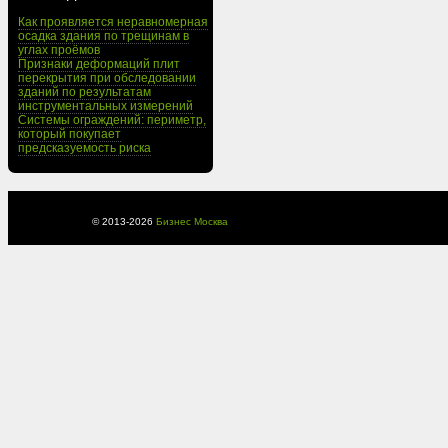
Как проявляется неравномерная
осадка здания по трещинам в
углах проёмов
Признаки деформаций плит
перекрытия при обследовании
зданий по результатам
инструментальных измерений
Системы ограждений: периметр,
который покупает
предсказуемость риска
© 2013-
2026
Бизнес Москва