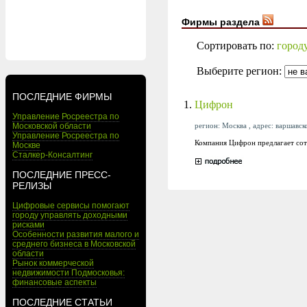
Фирмы раздела
Сортировать по:
город
Выберите регион:
ПОСЛЕДНИЕ ФИРМЫ
1.
Цифрон
Управление Росреестра по
регион: Москва , адрес: варшавско
Московской области
Управление Росреестра по
Компания Цифрон предлагает сот
Москве
Сталкер-Консалтинг
ПОСЛЕДНИЕ ПРЕСС-
РЕЛИЗЫ
Цифровые сервисы помогают
городу управлять доходными
рисками
Особенности развития малого и
среднего бизнеса в Московской
области
Рынок коммерческой
недвижимости Подмосковья:
финансовые аспекты
ПОСЛЕДНИЕ СТАТЬИ