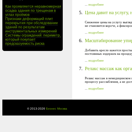
...
подробнее
Как проявляется неравномерная
осадка здания по трещинам в
5.
Цена давит на услугу,
углах проёмов
Признаки деформаций плит
Снижение цены на услугу выгляд
перекрытия при обследовании
не становится короче, а фиксир
зданий по результатам
инструментальных измерений
...
подробнее
Системы ограждений: периметр,
который покупает
6.
Масштабирование упира
предсказуемость риска
Добавить кресло кажется просты
постоянных издержек на процеду
...
подробнее
7.
Релакс массаж как ор
Релакс массаж в немедицинском 
процессу расслабления, а не до
...
подробнее
© 2013-
2026
Бизнес Москва