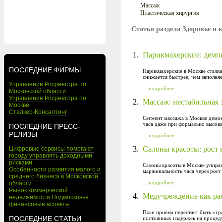
Массаж
Пластическая хирургия
Статьи раздела Здоровье и 
1.
Парикмахерские: демп
ПОСЛЕДНИЕ ФИРМЫ
Парикмахерские в Москве сталки
снижается быстрее, чем заполняе
Управление Росреестра по
...
подробнее
Московской области
Управление Росреестра по
2.
Массаж: нестабильная 
Москве
Сталкер-Консалтинг
Сегмент массажа в Москве демо
часа даже при формально высоко
ПОСЛЕДНИЕ ПРЕСС-
РЕЛИЗЫ
...
подробнее
3.
Салоны красоты: рост 
Цифровые сервисы помогают
городу управлять доходными
рисками
Салоны красоты в Москве упираю
Особенности развития малого и
маржинальность часа через рос
среднего бизнеса в Московской
...
подробнее
области
Рынок коммерческой
4.
Медучреждение как рас
недвижимости Подмосковья:
финансовые аспекты
План приёма перестаёт быть «гр
ПОСЛЕДНИЕ СТАТЬИ
постоянных издержек на процед