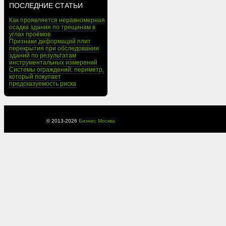
ПОСЛЕДНИЕ СТАТЬИ
Как проявляется неравномерная
осадка здания по трещинам в
углах проёмов
Признаки деформаций плит
перекрытия при обследовании
зданий по результатам
инструментальных измерений
Системы ограждений: периметр,
который покупает
предсказуемость риска
© 2013-
2026
Бизнес Москва