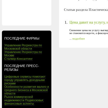
Статьи раздела Пластическ
1.
Цена давит на услугу,
Снижение цены на услугу выгляд
не становится короче, а фиксир
ПОСЛЕДНИЕ ФИРМЫ
...
подробнее
Управление Росреестра по
Московской области
Управление Росреестра по
Москве
Сталкер-Консалтинг
ПОСЛЕДНИЕ ПРЕСС-
РЕЛИЗЫ
Цифровые сервисы помогают
городу управлять доходными
рисками
Особенности развития малого и
среднего бизнеса в Московской
области
Рынок коммерческой
недвижимости Подмосковья:
финансовые аспекты