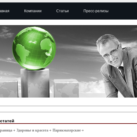
авная
Компании
Статьи
Пресс-релизы
 статей
траница
Здоровье и красота
Парикмахерские