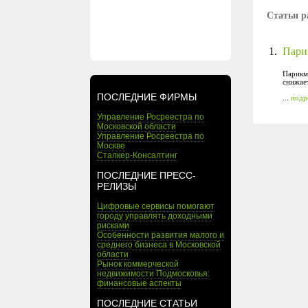
Статьи р
1.
Пари
Парикма
снижает
ПОСЛЕДНИЕ ФИРМЫ
...
подр
Управление Росреестра по
Московской области
Управление Росреестра по
Москве
Сталкер-Консалтинг
ПОСЛЕДНИЕ ПРЕСС-
РЕЛИЗЫ
Цифровые сервисы помогают
городу управлять доходными
рисками
Особенности развития малого и
среднего бизнеса в Московской
области
Рынок коммерческой
недвижимости Подмосковья:
финансовые аспекты
ПОСЛЕДНИЕ СТАТЬИ