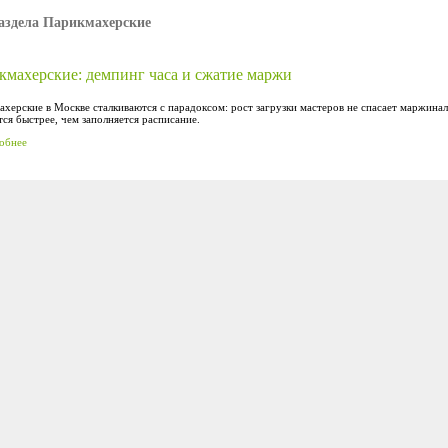
аздела Парикмахерские
кмахерские: демпинг часа и сжатие маржи
херские в Москве сталкиваются с парадоксом: рост загрузки мастеров не спасает маржинал
ся быстрее, чем заполняется расписание.
обнее