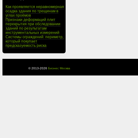
Как проявляется неравномерная
осадка здания по трещинам в
углах проёмов
Признаки деформаций плит
перекрытия при обследовании
зданий по результатам
инструментальных измерений
Системы ограждений: периметр,
который покупает
предсказуемость риска
© 2013-
2026
Бизнес Москва