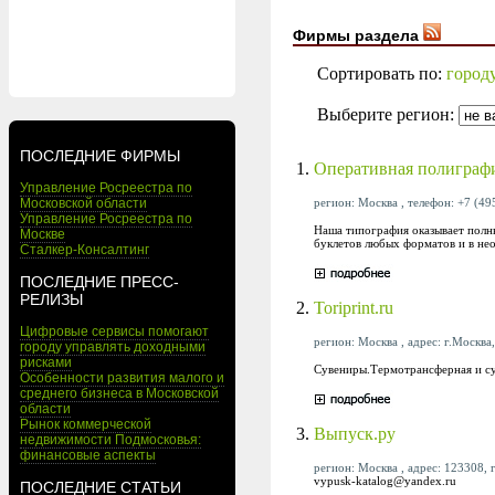
Фирмы раздела
Сортировать по:
город
Выберите регион:
ПОСЛЕДНИЕ ФИРМЫ
1.
Оперативная полиграф
Управление Росреестра по
регион: Москва , телефон: +7 (495
Московской области
Управление Росреестра по
Наша типография оказывает полны
Москве
буклетов любых форматов и в не
Сталкер-Консалтинг
ПОСЛЕДНИЕ ПРЕСС-
РЕЛИЗЫ
2.
Toriprint.ru
Цифровые сервисы помогают
регион: Москва , адрес: г.Москва,
городу управлять доходными
рисками
Сувениры.Термотрансферная и су
Особенности развития малого и
среднего бизнеса в Московской
области
Рынок коммерческой
3.
Выпуск.ру
недвижимости Подмосковья:
финансовые аспекты
регион: Москва , адрес: 123308, г
vypusk-katalog@yandex.ru
ПОСЛЕДНИЕ СТАТЬИ