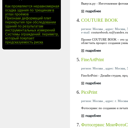
Выпуск.ру - Изготовление фотокн
Как проявляется неравномерная
осадка здания по трещинам в
углах проёмов
Признаки деформаций плит
4.
COUTURE BOOK
перекрытия при обследовании
зданий по результатам
регион: Москва , адрес: Москва, 
инструментальных измерений
e-mail:
couturebook.ru@yandex.ru
Системы ограждений: периметр,
который покупает
Проект COUTURE BOOK – это удо
предсказуемость риска
облегчить процесс создания уни
5.
FineArtPrint
регион: Москва , адрес: Москва, 3
FineArtPrint - Дизайн-студия, п
6.
PicsPrint
регион: Москва , адрес: г. Москва
Фотосервис по созданию и печат
7.
Фотосервис МоиФотоС