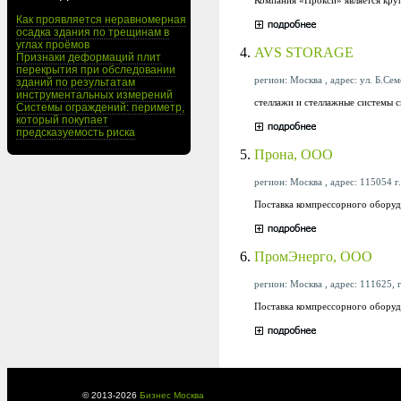
Как проявляется неравномерная
осадка здания по трещинам в
углах проёмов
4.
AVS STORAGE
Признаки деформаций плит
перекрытия при обследовании
регион: Москва , адрес: ул. Б.Сем
зданий по результатам
инструментальных измерений
стеллажи и стеллажные системы с
Системы ограждений: периметр,
который покупает
предсказуемость риска
5.
Прона, ООО
регион: Москва , адрес: 115054 г.
Поставка компрессорного оборудо
6.
ПромЭнерго, ООО
регион: Москва , адрес: 111625, 
Поставка компрессорного оборуд
© 2013-
2026
Бизнес Москва