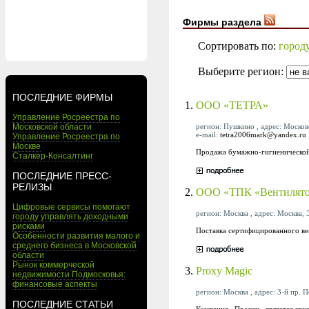
Фирмы раздела
Сортировать по:
город
Выберите регион:
ПОСЛЕДНИЕ ФИРМЫ
1.
ООО «ТЕТРА»
Управление Росреестра по
регион: Пушкино , адрес: Московс
Московской области
e-mail:
tetra2006mark@yandex.ru
Управление Росреестра по
Москве
Продажа бумажно-гигиенической
Сталкер-Консалтинг
ПОСЛЕДНИЕ ПРЕСС-
РЕЛИЗЫ
2.
ООО «ТПК «Вентилято
Цифровые сервисы помогают
регион: Москва , адрес: Москва, Э
городу управлять доходными
рисками
Поставка сертифицированного в
Особенности развития малого и
среднего бизнеса в Московской
области
Рынок коммерческой
3.
Proxy Magic
недвижимости Подмосковья:
финансовые аспекты
регион: Москва , адрес: 3-й пр. П
ПОСЛЕДНИЕ СТАТЬИ
Компания «Прокси» является кру