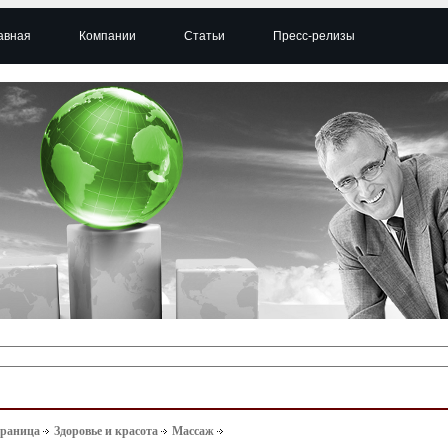
авная
Компании
Статьи
Пресс-релизы
траница
Здоровье и красота
Массаж