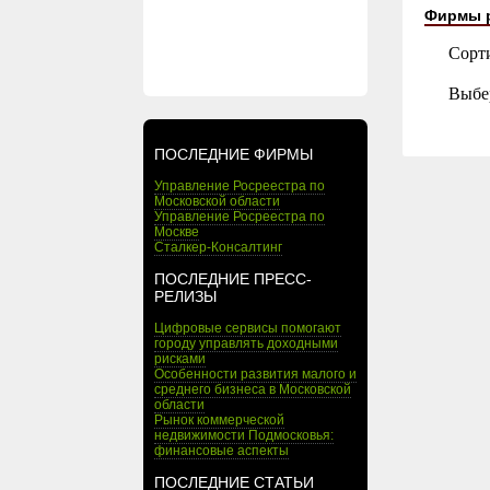
Фирмы 
Сорт
Выбе
ПОСЛЕДНИЕ ФИРМЫ
Управление Росреестра по
Московской области
Управление Росреестра по
Москве
Сталкер-Консалтинг
ПОСЛЕДНИЕ ПРЕСС-
РЕЛИЗЫ
Цифровые сервисы помогают
городу управлять доходными
рисками
Особенности развития малого и
среднего бизнеса в Московской
области
Рынок коммерческой
недвижимости Подмосковья:
финансовые аспекты
ПОСЛЕДНИЕ СТАТЬИ