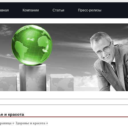
авная
Компании
Статьи
Пресс-релизы
е и красота
траница
Здоровье и красота