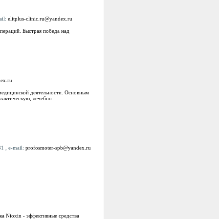
ail:
elitplus-clinic.ru@yandex.ru
операций. Быстрая победа над
ex.ru
 медицинской деятельности. Основным
лактическую, лечебно-
1 , e-mail:
profosmoter-spb@yandex.ru
а Nioxin - эффективные средства