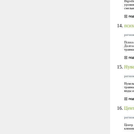
Bigodi
уровня
смелые
14.
псих
регион
Психол
Долгос
травма
15.
Нув
регион
Нувель
травма
виды а
16.
Цент
регион
Центр 
клиник