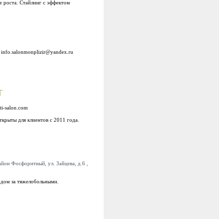
е роста. Стайлинг с эффектом
:
info.salonmonplizir@yandex.ru
Т
ti-salon.com
крыты для клиентов с 2011 года.
айон Фосфоритный, ул. Зайцева, д.6 ,
дом за тяжелобольными.