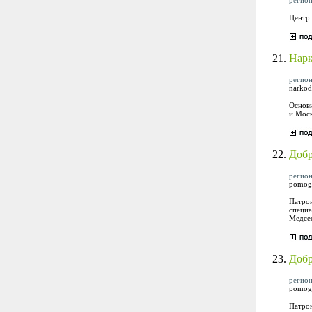
Центр 
21.
Нарк
регион
narkod
Основн
и Моск
22.
Добр
регион
pomog
Патрон
специа
Медсес
23.
Добр
регион
pomog
Патрон