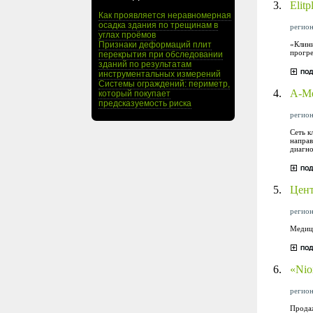
3.
Elit
Как проявляется неравномерная
осадка здания по трещинам в
регион
углах проёмов
«Клини
Признаки деформаций плит
прогре
перекрытия при обследовании
зданий по результатам
инструментальных измерений
Системы ограждений: периметр,
4.
А-Ме
который покупает
предсказуемость риска
регион
Сеть к
направ
диагно
5.
Цент
регион
Медици
6.
«Nio
регион
Продаж