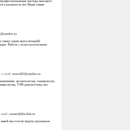
т профессиональные мастера высокого
я в реальность все Ваши самые
vo@yandex.ru
а также серии консультаций).
ации. Работа с психологическими
, e-mail:
nouvell1@yandex.ru
влениями: косметология, гинекология,
неврология, УЗИ-диагностика, все
e-mail:
contact@docdeti.ru
 какой мы хотели видеть идеальную