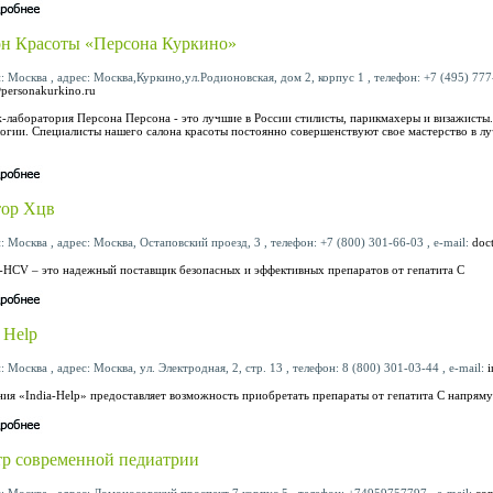
н Красоты «Персона Куркино»
: Москва , адрес: Москва,Куркино,ул.Родионовская, дом 2, корпус 1 , телефон: +7 (495) 777-
personakurkino.ru
лаборатория Персона Персона - это лучшие в России стилисты, парикмахеры и визажисты
огии. Специалисты нашего салона красоты постоянно совершенствуют свое мастерство в л
тор Хцв
: Москва , адрес: Москва, Остаповский проезд, 3 , телефон: +7 (800) 301-66-03 , e-mail:
doc
-HCV – это надежный поставщик безопасных и эффективных препаратов от гепатита С
a Help
: Москва , адрес: Москва, ул. Электродная, 2, стр. 13 , телефон: 8 (800) 301-03-44 , e-mail:
ия «India-Help» предоставляет возможность приобретать препараты от гепатита С напрям
р современной педиатрии
: Москва , адрес: Ломоносовский проспект 7 корпус 5 , телефон: +74959757797 , e-mail:
con