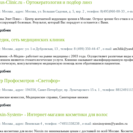
plus-Clinic.ru - Ортокератология и подбор линз
: Москва , адрес: Москва, ул. Большая Садовая, д. 5, кор. 2 , телефон: 8(495)960-00-33 , e-m
ка Элит Плюс» - Центр контактной коррекции зрения в Москве. Острое зрение без очков и 
ссирующей болезнью. Результат, который Вас порадует и останется с Вами.
дик, сеть медицинских клиник
: Москва , адрес: ул. 1-я Дубровская, 13 , телефон: 8 (499) 350-44-47 , e-mail:
am3dik@yand
линик «А-Медик» работает на рынке медицины с 2003 года. Осуществляет различные виды
лением являются стоматологические услуги. Клиники оказывают квалифицированную профи
стическую, консультативную медицинскую помощь всем обратившимся пациентам.
р Профосмотров «Светофор»
: Москва , адрес: 194356, Санкт-Петербург, пр. Луначарского 15 к. 1 , телефон: 8812491113
нские комиссии, Медицинские справки, Санитарные книжки
xin-System» - Интернет-магазин косметики для волос
: Москва , адрес: Веневская 4 , телефон: +74951338238 , e-mail:
nioxinsystem@yandex.ru
а косметики для волос Nioxin по минимальным ценам с доставкой по всей Москве. Косметик