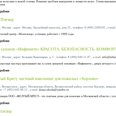
за волосами и кожей головы. Решение проблем выпадения и ломкости волос. Стимулировани
ния.
 Плезир
: Москва , адрес: Москва, Оружейный переулок, дом 23 , телефон: 8 (499) 2509105 , e-mail
ческий центр «Монплезир» успешно работает с 1999 года.
ь салонов «Инфинити» КРАСОТА. БЕЗОПАСНОСТЬ. КОМФОР
: Москва , адрес: Большие Каменщики, д. 1 , телефон: 8 (499) 649-11-87 , e-mail:
info@infini
лассные мастера приглашают вас в салон лазерной эпиляции «Инфинити», двери которого от
ый Крест, частный пансионат для пожилых «Хорлово»
: Воскресенск , адрес: Московская область, Воскресенский район, поселок Хорлово, микрор
н: +7 (495) 645-90-12 , e-mail:
doma-uhoda@yandex.ru
изация ООО «ЖЕЛТЫЙ КРЕСТ» это платные дома для пожилых в Московской области с ухо
плезир