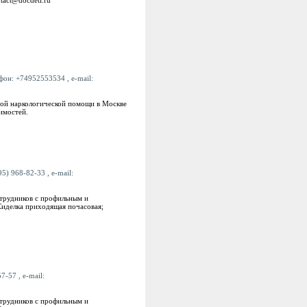
ефон: +74952553534 , e-mail:
рой наркологической помощи в Москве
имостей.
5) 968-82-33 , e-mail:
трудников с профильным и
Сиделка приходящая почасовая;
7-57 , e-mail:
трудников с профильным и