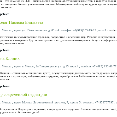
ni – это команда из ТОП - специалистов Premium обслуживания клиентов, в которую входя
 по созданию Вашего уникального имиджа. Мы открыли особенную студию, где воплощаютс
 желания.
олог Павлова Елизавета
: Москва , адрес: ул. Юных ленинцев, д. 83 к.4 , телефон: +7(915)203-19-25 , e-mail:
creati
огическое консультирование взрослых, подростков и семейных пар. Разовые консультации (
рочная психотерапия. Групповые тренинги и групповая психотерапия. Услуги профориент
ми, зависимостями.
ель Клиник
: Москва , адрес: г. Москва, 2я Владимирская ул., д.15, корп.4 , телефон: +7 (495) 123 66 77 
Клиник – семейный медицинский центр, осуществляющий деятельность по следующим напра
тология и ортопедия, амбулаторная хирургия, вертебрология (заболевания позвоночника), 
нализов.
р современной педиатрии
: Москва , адрес: Москва, Ломоносовский проспект, 7, корпус 5 , телефон: +74959757797 , 
Современной Педиатрии - ориентир в мире детского здоровья. Клиника создана нами такой,
у для своих собственных детей.