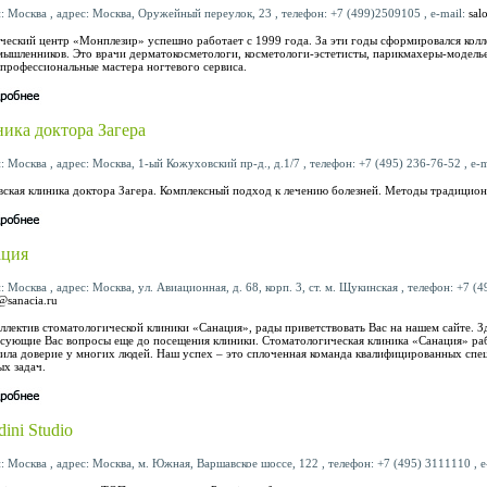
: Москва , адрес: Москва, Оружейный переулок, 23 , телефон: +7 (499)2509105 , e-mail:
sal
ческий центр «Монплезир» успешно работает с 1999 года. За эти годы сформировался кол
ышленников. Это врачи дерматокосметологи, косметологи-эстетисты, парикмахеры-моделье
профессиональные мастера ногтевого сервиса.
ика доктора Загера
: Москва , адрес: Москва, 1-ый Кожуховский пр-д., д.1/7 , телефон: +7 (495) 236-76-52 , e-
ская клиника доктора Загера. Комплексный подход к лечению болезней. Методы традицио
ация
: Москва , адрес: Москва, ул. Авиационная, д. 68, корп. 3, ст. м. Щукинская , телефон: +7 (4
@sanacia.ru
ллектив стоматологической клиники «Санация», рады приветствовать Вас на нашем сайте. З
сующие Вас вопросы еще до посещения клиники. Стоматологическая клиника «Санация» раб
ила доверие у многих людей. Наш успех – это сплоченная команда квалифицированных спе
х задач.
dini Studio
: Москва , адрес: Москва, м. Южная, Варшавское шоссе, 122 , телефон: +7 (495) 3111110 , e