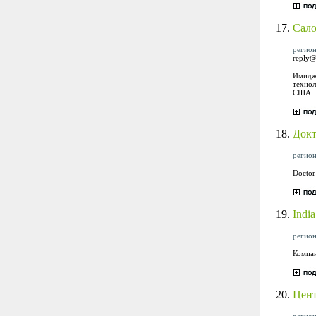
17.
Сало
регион
reply@
Имидж-
технол
США.
18.
Док
регион
Doctor
19.
Indi
регион
Компан
20.
Цент
регион