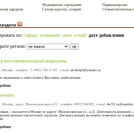
Медицинские учреждения
Парикмахерские
еская хирургия
Салоны красоты, солярии
Стоматологические 
раздела
ировать по:
городу
названию
цене
e-mail
дате добавления
рите регион:
р восстановительной медицины
: Москва , телефон: +7 (965) 726-27-03 , e-mail:
alcohelp9@yandex.ru
е наркомании и алкоголизма в Ярославле, реабилитация
онваль
: Москва , адрес: Маломосковская ул.22 , телефон: 84957266309 , e-mail:
de212.ru@rambler.
нваль » находится в Москве по адресу: Маломосковская ул., д.22. Деятельность компании 
нским центрам пластической хирургии. Для консультации вы можете позвонить по телефону
йт.