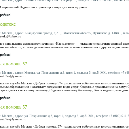
Современной Педиатрии - ориентир в мире детского здоровья.
одетокс
: Москва , адрес: Анадырский проезд, д.21, , Московская область, Путилково д. 148А. , тел
etoks@inbox.ru
ое направление деятельности клиники «Наркодетокс» — оказание специализированной ско
овской области, а также дальнейшее комплексное лечение алкоголизма и других видов завис
ая помощь 57
: Москва , адрес: Москва, ул. Покрышкина д.8, корп.1, подъезд 3, оф.5, ЖК , телефон: +7 (49
aet57ru@yandex.ru
ажная служба Москвы «Добрая помощь 57», располагает собственным штатом опытных со
льным образованием и оказывает следующие виды услуг: Сиделка с проживанием на дому; 
тра сиделка к пожилому человеку; Сиделка к лежачему больному; Вызов медсестры на дом.
ая помощь 57
: Москва , адрес: ул. Покрышкина д.8, корп.1, подъезд 3, оф.5, ЖК , телефон: +7 (909) 911-5
aet57ru@yandex.ru
ажная служба Москвы «Добрая помощь 57», располагает собственным штатом опытных со