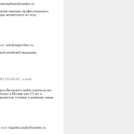
onmonpleasir@yandex.ru
лектив опытных профессионалов и
ры, косметологи по телу,
mail:
info@zagerclinic.ru
нной китайской медицины.
99) 193-65-63 , e-mail:
десь Вы можете найти ответы на все
отает в Москве уже 15 лет и
циалистов, готовых к решению самых
-mail:
bigodini.study@yandex.ru