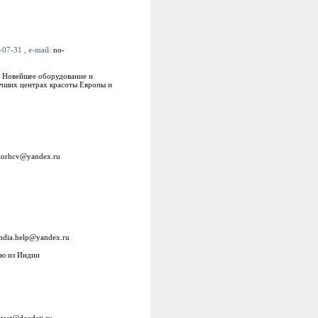
07-31 , e-mail:
no-
. Новейшее оборудование и
учших центрах красоты Европы и
torhcv@yandex.ru
india.help@yandex.ru
ую из Индии
tact@docdeti.ru