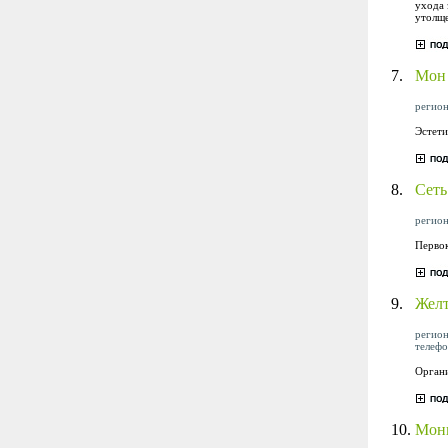
ухода 
утолще
7.
Мон
регион
Эстети
8.
Сет
регион
Первок
9.
Желт
регион
телефо
Орган
10.
Мон