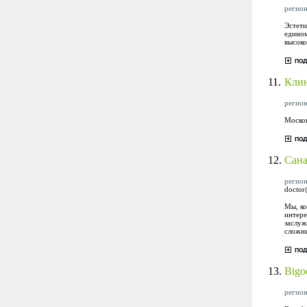
регион
Эстети
едином
высоко
11.
Клин
регион
Москов
12.
Сан
регион
doctor
Мы, ко
интере
заслуж
сложны
13.
Bigo
регион