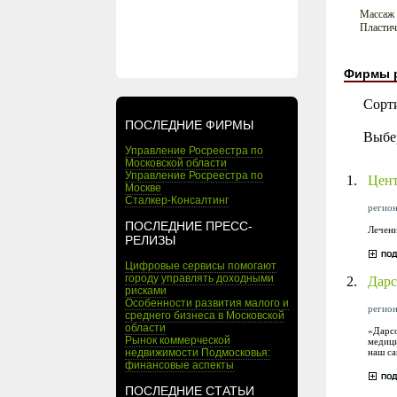
Массаж
Пластич
Фирмы 
Сорт
ПОСЛЕДНИЕ ФИРМЫ
Выбе
Управление Росреестра по
Московской области
Управление Росреестра по
1.
Цент
Москве
Сталкер-Консалтинг
регион
ПОСЛЕДНИЕ ПРЕСС-
Лечени
РЕЛИЗЫ
Цифровые сервисы помогают
городу управлять доходными
2.
Дарс
рисками
Особенности развития малого и
регион
среднего бизнеса в Московской
области
«Дарсо
Рынок коммерческой
медици
наш са
недвижимости Подмосковья:
финансовые аспекты
ПОСЛЕДНИЕ СТАТЬИ