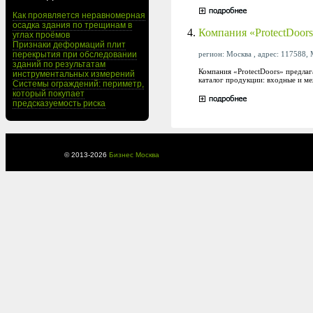
Как проявляется неравномерная
осадка здания по трещинам в
4.
Компания «ProtectDoor
углах проёмов
Признаки деформаций плит
регион: Москва , адрес: 117588, М
перекрытия при обследовании
зданий по результатам
Компания «ProtectDoors» предлаг
инструментальных измерений
каталог продукции: входные и м
Системы ограждений: периметр,
который покупает
предсказуемость риска
© 2013-
2026
Бизнес Москва