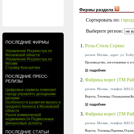
Фирмы раздела
Сортировать по:
город
Выберите регион:
ПОСЛЕДНИЕ ФИРМЫ
1.
Роль-Стиль Сервис
Управление Росреестра по
регион: Москва , адрес: ул. Толбух
Московской области
Управление Росреестра по
Производство, изготовление и ус
Москве
Сталкер-Консалтинг
ПОСЛЕДНИЕ ПРЕСС-
2.
Фабрика ворот (ТМ Рай
РЕЛИЗЫ
регион: Москва , телефон: 8(812)
Цифровые сервисы помогают
городу управлять доходными
Ворота, Теплицы, Ограждения,Ко
рисками
Особенности развития малого и
среднего бизнеса в Московской
области
3.
Фабрика ворот (ТМ Рай
Рынок коммерческой
недвижимости Подмосковья:
регион: Москва , телефон: 8(812)
финансовые аспекты
Ворота, Теплицы,Парники,Огражд
ПОСЛЕДНИЕ СТАТЬИ