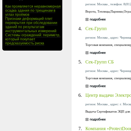
регион: Москва , телефон: 8(812
Как проявляется неравномерная
осадка здания по трещинам в
Ворота, Теплицы,Парники,Огра
углах проёмов
Признаки деформаций плит
перекрытия при обследовании
зданий по результатам
4.
Сек-Групп
инструментальных измерений
Системы ограждений: периметр,
регион: Москва , адрес: Черницы
который покупает
предсказуемость риска
Торговая компания, специализи
5.
Сек-Групп СБ
регион: Москва , адрес: Черницы
Торговая компания, специализи
6.
Центр выдачи Электр
регион: Москва , адрес: г. Моск
Выдача Сертификатов ЭЦП для р
7.
Компания «ProtectDoo