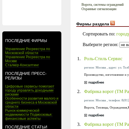
Ворота, системы ограждений
Охранные сигнализации
Фирмы раздела
Сортировать по:
город
ПОСЛЕДНИЕ ФИРМЫ
Выберите регион:
Управление Росреестра по
Московской области
Управление Росреестра по
1.
Роль-Стиль Сервис
Москве
Сталкер-Консалтинг
регион: Москва , адрес: ул. Толб
ПОСЛЕДНИЕ ПРЕСС-
Производство, изготовление и у
РЕЛИЗЫ
Цифровые сервисы помогают
городу управлять доходными
2.
Фабрика ворот (ТМ Ра
рисками
Особенности развития малого и
регион: Москва , телефон: 8(812
среднего бизнеса в Московской
области
Ворота, Теплицы, Ограждения,К
Рынок коммерческой
недвижимости Подмосковья:
финансовые аспекты
3.
Фабрика ворот (ТМ Ра
ПОСЛЕДНИЕ СТАТЬИ