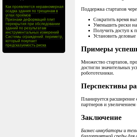
Как проявляется неравномерная
Поддержка стартапов чере
осадка здания по трещинам в
углах проёмов
Сократить время вых
Признаки деформаций плит
перекрытия при обследовании
Уменьшить риски на 
зданий по результатам
Получить доступ к 
инструментальных измерений
Установить деловые 
Системы ограждений: периметр,
который покупает
предсказуемость риска
Примеры успеш
Множество стартапов, пр
достигли значительных ус
робототехники.
Перспективы ра
Планируется расширение 
партнеров и увеличением
Заключение
Бизнес-инкубаторы и техн
благоприятной среды для