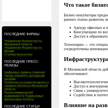
Что такое бизне
Бизнес-инкубаторы предо
ранних этапах развития, в
Аренду офисных и п
Консультации по во
ПОСЛЕДНИЕ ФИРМЫ
Доступ к образоват
Управление Росреестра по
Технопарки — это специал
Московской области
Управление Росреестра по
сосредоточены инновацио
Москве
Сталкер-Консалтинг
Инфраструктура
ПОСЛЕДНИЕ ПРЕСС-
РЕЛИЗЫ
В Московской области дей
Цифровые сервисы помогают
обеспечивают:
городу управлять доходными
рисками
Высокотехнологично
Особенности развития малого и
Доступ к венчурном
среднего бизнеса в Московской
области
Связь с университе
Рынок коммерческой
Содействие в патен
недвижимости Подмосковья:
финансовые аспекты
Влияние на разв
ПОСЛЕДНИЕ СТАТЬИ