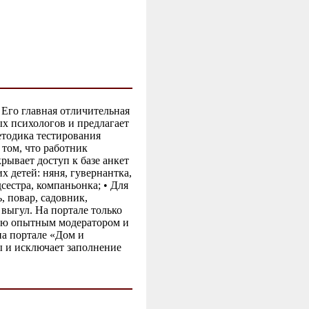
 Его главная отличительная
ых психологов и предлагает
етодика тестирования
том, что работник
рывает доступ к базе анкет
 детей: няня, гувернантка,
сестра, компаньонка; • Для
, повар, садовник,
 выгул. На портале только
ную опытным модератором и
на портале «Дом и
ы и исключает заполнение