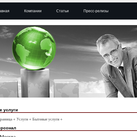
авная
Компании
Статьи
Пресс-релизы
 услуги
траница
Услуги
Бытовые услуги
ерсонал
Москва