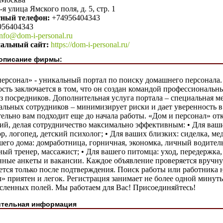
-я улица Ямского поля, д. 5, стр. 1
тный телефон:
+74956404343
956404343
info@dom-i-personal.ru
альный сайт:
https://dom-i-personal.ru/
описание фирмы:
ерсонал» - уникальный портал по поиску домашнего персонала.
сть заключается в том, что он создан командой профессиональн
з посредников. Дополнительная услуга портала – специальная м
льных сотрудников – минимизирует риски и дает уверенность в 
ельно вам подходит еще до начала работы. «Дом и персонал» отк
ий, делая сотрудничество максимально эффективным: • Для ваших
р, логопед, детский психолог; • Для ваших близких: сиделка, мед
шего дома: домработница, горничная, экономка, личный водитель
ый тренер, массажист; • Для вашего питомца: уход, передержка,
нные анкеты и вакансии. Каждое объявление проверяется вруч
тся только после подтверждения. Поиск работы или работника 
» приятен и легок. Регистрация занимает не более одной минут
сленных полей. Мы работаем для Вас! Присоединяйтесь!
тельная информация