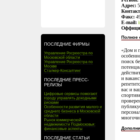
Адрес:
5
Контак
Факс:
4
E-mail:
Оффици
Полное 
ПОСЛЕДНИЕ ФИРМЫ
«Дом и п
Управление Росреестра по
особенно
Московской области
поиск бе
Управление Росреестра по
Москве
потенциа
Сталкер-Консалтинг
действит
и ваканс
ПОСЛЕДНИЕ ПРЕСС-
репетито
РЕЛИЗЫ
вас и ва
Цифровые сервисы помогают
спортивн
городу управлять доходными
провере
рисками
публикуе
Особенности развития малого и
среднего бизнеса в Московской
персонал
области
многочи
Рынок коммерческой
недвижимости Подмосковья:
Дополни
финансовые аспекты
ПОСЛЕДНИЕ СТАТЬИ