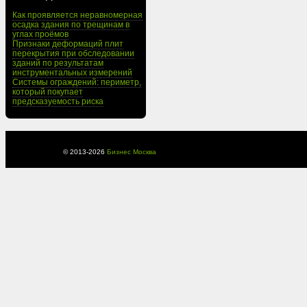
Как проявляется неравномерная
осадка здания по трещинам в
углах проёмов
Признаки деформаций плит
перекрытия при обследовании
зданий по результатам
инструментальных измерений
Системы ограждений: периметр,
который покупает
предсказуемость риска
© 2013-
2026
Бизнес Москва