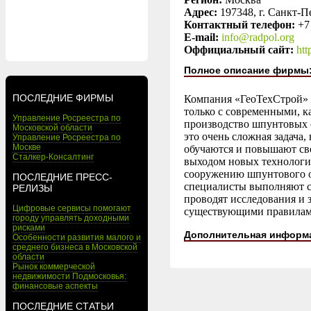
Адрес:
197348, г. Санкт-П
Контактный телефон:
+7
E-mail:
info@radpol.org
Оффициальный сайт:
htt
Полное описание фирмы
ПОСЛЕДНИЕ ФИРМЫ
Компания «ГеоТехСтрой» 
только с современными, 
Управление Росреестра по
производство шпунтовых 
Московской области
это очень сложная задача
Управление Росреестра по
Москве
обучаются и повышают св
Сталкер-Консалтинг
выходом новых технологий
сооружению шпунтового о
ПОСЛЕДНИЕ ПРЕСС-
специалисты выполняют са
РЕЛИЗЫ
проводят исследования и з
Цифровые сервисы помогают
существующими правилами
городу управлять доходными
рисками
Дополнительная информ
Особенности развития малого и
среднего бизнеса в Московской
области
Рынок коммерческой
недвижимости Подмосковья:
финансовые аспекты
ПОСЛЕДНИЕ СТАТЬИ