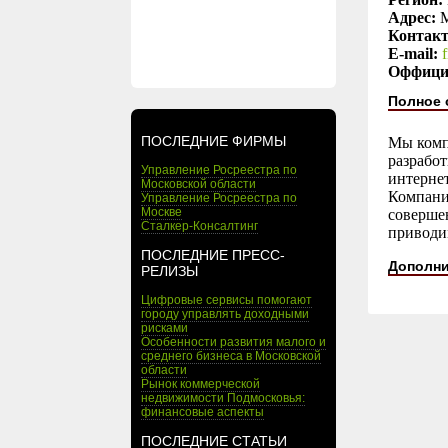
Адрес:
М
Контак
E-mail:
Оффици
Полное 
ПОСЛЕДНИЕ ФИРМЫ
Мы компа
разработ
Управление Росреестра по
интернет
Московской области
Компани
Управление Росреестра по
Москве
соверше
Сталкер-Консалтинг
приводим
ПОСЛЕДНИЕ ПРЕСС-
Дополни
РЕЛИЗЫ
Цифровые сервисы помогают
городу управлять доходными
рисками
Особенности развития малого и
среднего бизнеса в Московской
области
Рынок коммерческой
недвижимости Подмосковья:
финансовые аспекты
ПОСЛЕДНИЕ СТАТЬИ