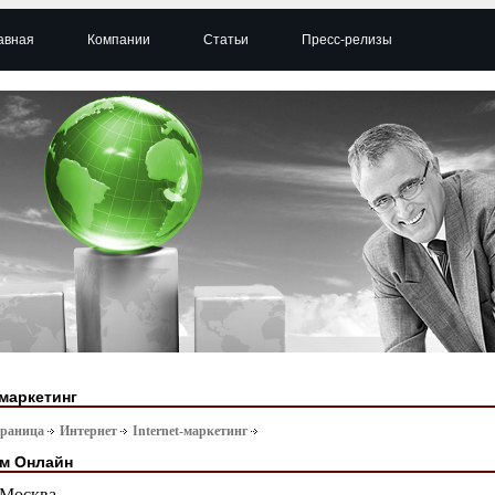
авная
Компании
Статьи
Пресс-релизы
-маркетинг
траница
Интернет
Internet-маркетинг
м Онлайн
Москва