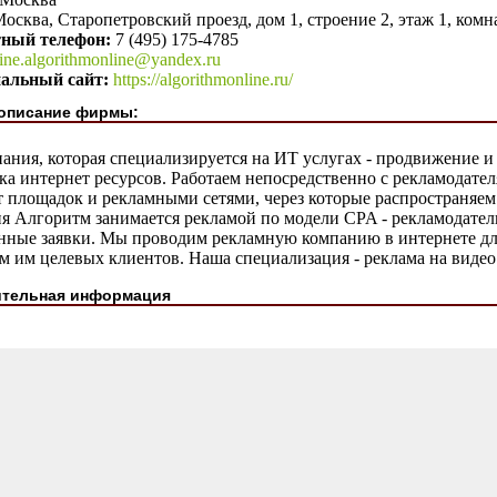
осква, Старопетровский проезд, дом 1, строение 2, этаж 1, комна
тный телефон:
7 (495) 175-4785
fine.algorithmonline@yandex.ru
альный сайт:
https://algorithmonline.ru/
описание фирмы:
ния, которая специализируется на ИТ услугах - продвижение и 
ка интернет ресурсов. Работаем непосредственно с рекламодате
 площадок и рекламными сетями, через которые распространяем
я Алгоритм занимается рекламой по модели CPA - рекламодатель
нные заявки. Мы проводим рекламную компанию в интернете для
 им целевых клиентов. Наша специализация - реклама на видео
тельная информация