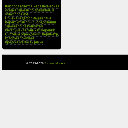
Как проявляется неравномерная
осадка здания по трещинам в
углах проёмов
Признаки деформаций плит
перекрытия при обследовании
зданий по результатам
инструментальных измерений
Системы ограждений: периметр,
который покупает
предсказуемость риска
© 2013-
2026
Бизнес Москва