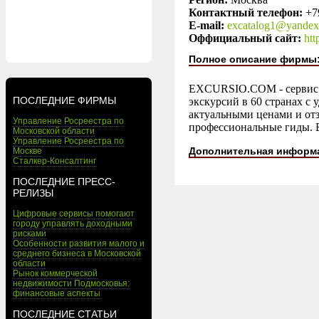
Контактный телефон:
+7
E-mail:
excatalog1@yandex
Оффициальный сайт:
htt
Полное описание фирмы
EXCURSIO.COM - сервис б
ПОСЛЕДНИЕ ФИРМЫ
экскурсий в 60 странах с
актуальными ценами и от
Управление Росреестра по
профессиональные гиды. 
Московской области
Управление Росреестра по
Дополнительная информ
Москве
Сталкер-Консалтинг
ПОСЛЕДНИЕ ПРЕСС-
РЕЛИЗЫ
Цифровые сервисы помогают
городу управлять доходными
рисками
Особенности развития малого и
среднего бизнеса в Московской
области
Рынок коммерческой
недвижимости Подмосковья:
финансовые аспекты
ПОСЛЕДНИЕ СТАТЬИ