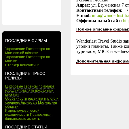
Адрес:
ул. Бауманская 7 с
Контактный телефон:
+7
E-mail:
info@wanderlust-tra
Оффициальный сайт:
htt
Полное описание фирмы
ПОСЛЕДНИЕ ФИРМЫ
Wanderlast Travel Studio 
уголки планеты. Также к
Управление Росреестра по
туризмом, MICE и wellnes
Московской области
Управление Росреестра по
Дополнительная информ
Москве
Сталкер-Консалтинг
ПОСЛЕДНИЕ ПРЕСС-
РЕЛИЗЫ
Цифровые сервисы помогают
городу управлять доходными
рисками
Особенности развития малого и
среднего бизнеса в Московской
области
Рынок коммерческой
недвижимости Подмосковья:
финансовые аспекты
ПОСЛЕДНИЕ СТАТЬИ