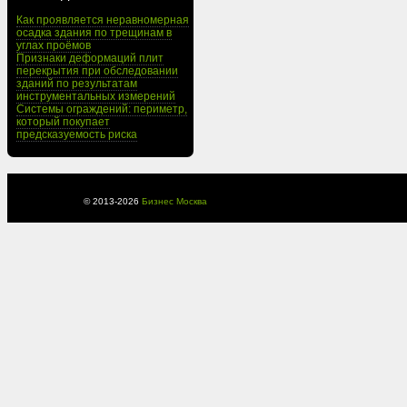
Как проявляется неравномерная
осадка здания по трещинам в
углах проёмов
Признаки деформаций плит
перекрытия при обследовании
зданий по результатам
инструментальных измерений
Системы ограждений: периметр,
который покупает
предсказуемость риска
© 2013-
2026
Бизнес Москва