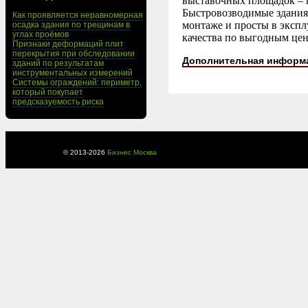
выставочных площадок – 
Быстровозводимые здания
Как проявляется неравномерная
монтаже и просты в экспл
осадка здания по трещинам в
углах проёмов
качества по выгодным це
Признаки деформаций плит
перекрытия при обследовании
Дополнительная информ
зданий по результатам
инструментальных измерений
Системы ограждений: периметр,
который покупает
предсказуемость риска
© 2013-
2026
Бизнес Москва