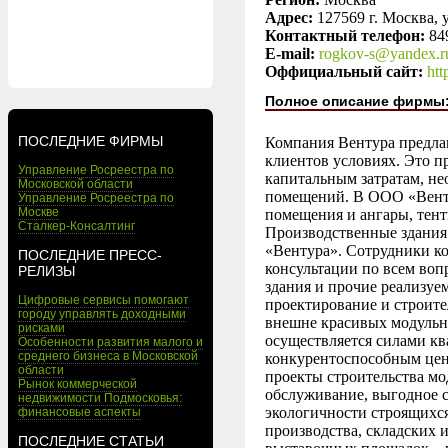
Адрес:
127569 г. Москва, у
Контактный телефон:
84
E-mail:
rogkov-s@yandex.r
Оффициальный сайт:
htt
Полное описание фирмы
ПОСЛЕДНИЕ ФИРМЫ
Компания Вентура предла
клиентов условиях. Это п
Управление Росреестра по
капитальным затратам, н
Московской области
помещений. В ООО «Венту
Управление Росреестра по
Москве
помещения и ангары, тент
Сталкер-Консалтинг
Производственные здания 
«Вентура». Сотрудники к
ПОСЛЕДНИЕ ПРЕСС-
консультации по всем воп
РЕЛИЗЫ
здания и прочие реализуе
Цифровые сервисы помогают
проектирование и строит
городу управлять доходными
внешне красивых модульн
рисками
осуществляется силами к
Особенности развития малого и
среднего бизнеса в Московской
конкурентоспособным цен
области
проекты строительства мо
Рынок коммерческой
обслуживание, выгодное с
недвижимости Подмосковья:
экологичности строящихс
финансовые аспекты
производства, складских
ПОСЛЕДНИЕ СТАТЬИ