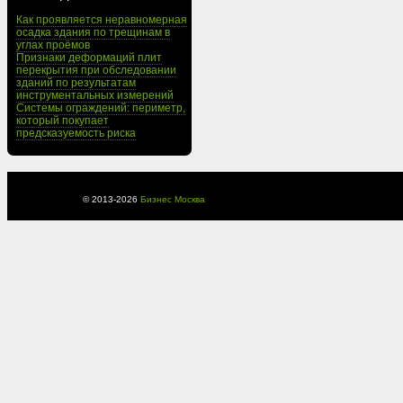
Как проявляется неравномерная
осадка здания по трещинам в
углах проёмов
Признаки деформаций плит
перекрытия при обследовании
зданий по результатам
инструментальных измерений
Системы ограждений: периметр,
который покупает
предсказуемость риска
© 2013-
2026
Бизнес Москва