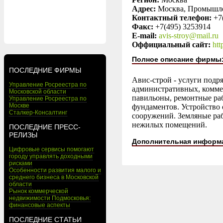
Адрес:
Москва, Промышле
Контактный телефон:
+7
Факс:
+7(495) 3253914
E-mail:
avis-stroy@mail.ru
Оффициальный сайт:
htt
Полное описание фирмы
ПОСЛЕДНИЕ ФИРМЫ
Авис-строй - услуги подр
Управление Росреестра по
административных, коммер
Московской области
павильоны, ремонтные раб
Управление Росреестра по
Москве
фундаментов. Устройство 
Сталкер-Консалтинг
сооружений. Земляные ра
нежилых помещений.
ПОСЛЕДНИЕ ПРЕСС-
РЕЛИЗЫ
Дополнительная информ
Цифровые сервисы помогают
городу управлять доходными
рисками
Особенности развития малого и
среднего бизнеса в Московской
области
Рынок коммерческой
недвижимости Подмосковья:
финансовые аспекты
ПОСЛЕДНИЕ СТАТЬИ