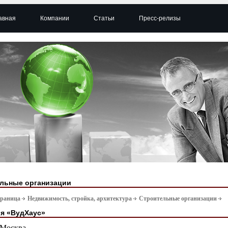
авная
Компании
Статьи
Пресс-релизы
льные организации
траница
Недвижимость, стройка, архитектура
Строительные организации
я «ВудХаус»
Москва