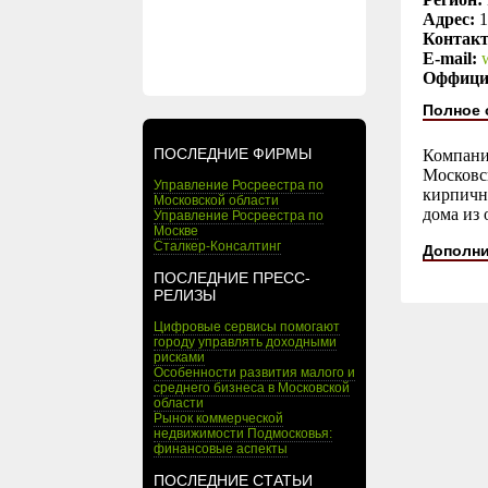
Адрес:
1
Контак
E-mail:
Оффици
Полное 
ПОСЛЕДНИЕ ФИРМЫ
Компани
Московск
Управление Росреестра по
кирпичн
Московской области
дома из
Управление Росреестра по
Москве
Сталкер-Консалтинг
Дополни
ПОСЛЕДНИЕ ПРЕСС-
РЕЛИЗЫ
Цифровые сервисы помогают
городу управлять доходными
рисками
Особенности развития малого и
среднего бизнеса в Московской
области
Рынок коммерческой
недвижимости Подмосковья:
финансовые аспекты
ПОСЛЕДНИЕ СТАТЬИ