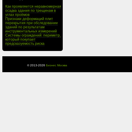
Как проявляется неравномерная
осадка здания по трещинам в
углах проёмов
Признаки деформаций плит
перекрытия при обследовании
зданий по результатам
инструментальных измерений
Системы ограждений: периметр,
который покупает
предсказуемость риска
© 2013-
2026
Бизнес Москва