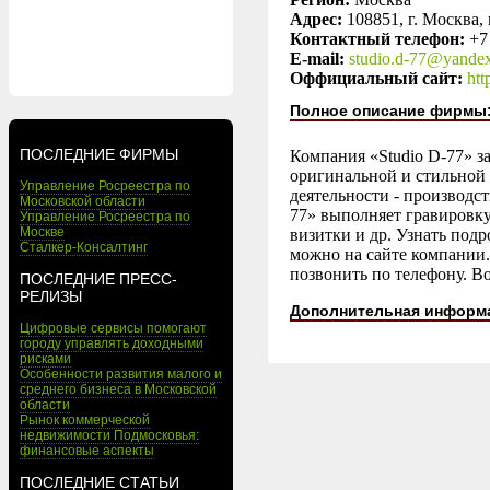
Адрес:
108851, г. Москва, 
Контактный телефон:
+7
E-mail:
studio.d-77@yandex
Оффициальный сайт:
htt
Полное описание фирмы
ПОСЛЕДНИЕ ФИРМЫ
Компания «Studio D-77» з
оригинальной и стильной 
Управление Росреестра по
деятельности - производс
Московской области
77» выполняет гравировку
Управление Росреестра по
Москве
визитки и др. Узнать подр
Сталкер-Консалтинг
можно на сайте компании. 
позвонить по телефону. Во
ПОСЛЕДНИЕ ПРЕСС-
РЕЛИЗЫ
Дополнительная информ
Цифровые сервисы помогают
городу управлять доходными
рисками
Особенности развития малого и
среднего бизнеса в Московской
области
Рынок коммерческой
недвижимости Подмосковья:
финансовые аспекты
ПОСЛЕДНИЕ СТАТЬИ