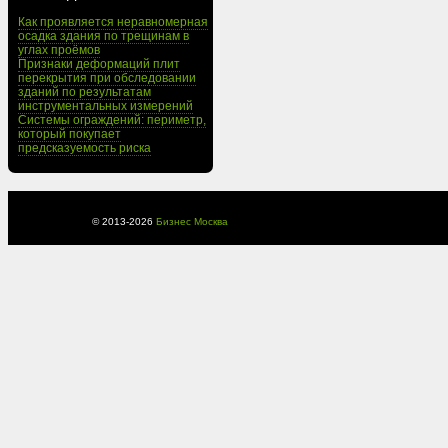
Как проявляется неравномерная
осадка здания по трещинам в
углах проёмов
Признаки деформаций плит
перекрытия при обследовании
зданий по результатам
инструментальных измерений
Системы ограждений: периметр,
который покупает
предсказуемость риска
© 2013-
2026
Бизнес Москва