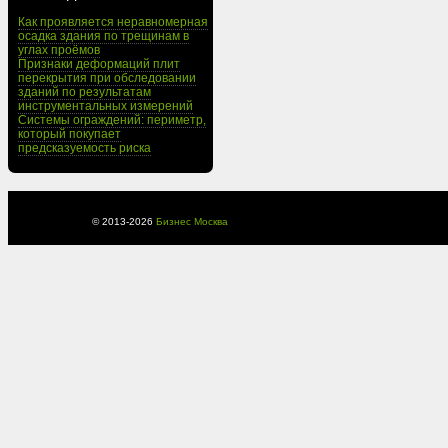
Как проявляется неравномерная
осадка здания по трещинам в
углах проёмов
Признаки деформаций плит
перекрытия при обследовании
зданий по результатам
инструментальных измерений
Системы ограждений: периметр,
который покупает
предсказуемость риска
© 2013-
2026
Бизнес Москва