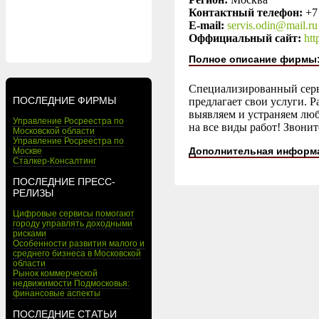
Контактный телефон:
+7
E-mail:
servis.odin@mail.ru
Оффициальный сайт:
htt
Полное описание фирмы
Специализированный серв
ПОСЛЕДНИЕ ФИРМЫ
предлагает свои услуги. 
выявляем и устраняем люб
Управление Росреестра по
на все виды работ! Звони
Московской области
Управление Росреестра по
Дополнительная информ
Москве
Сталкер-Консалтинг
ПОСЛЕДНИЕ ПРЕСС-
РЕЛИЗЫ
Цифровые сервисы помогают
городу управлять доходными
рисками
Особенности развития малого и
среднего бизнеса в Московской
области
Рынок коммерческой
недвижимости Подмосковья:
финансовые аспекты
ПОСЛЕДНИЕ СТАТЬИ