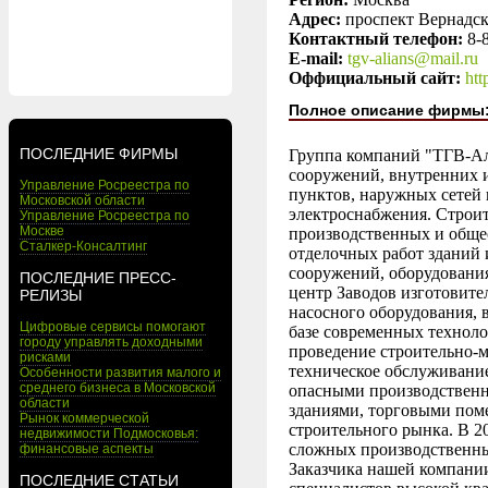
Адрес:
проспект Вернадског
Контактный телефон:
8-
E-mail:
tgv-alians@mail.ru
Оффициальный сайт:
htt
Полное описание фирмы
ПОСЛЕДНИЕ ФИРМЫ
Группа компаний "ТГВ-Аль
сооружений, внутренних и
Управление Росреестра по
пунктов, наружных сетей 
Московской области
электроснабжения. Строи
Управление Росреестра по
Москве
производственных и обще
Сталкер-Консалтинг
отделочных работ зданий
сооружений, оборудовани
ПОСЛЕДНИЕ ПРЕСС-
центр Заводов изготовите
РЕЛИЗЫ
насосного оборудования, 
Цифровые сервисы помогают
базе современных техноло
городу управлять доходными
проведение строительно-м
рисками
техническое обслуживание
Особенности развития малого и
среднего бизнеса в Московской
опасными производственн
области
зданиями, торговыми пом
Рынок коммерческой
строительного рынка. В 2
недвижимости Подмосковья:
сложных производственных
финансовые аспекты
Заказчика нашей компани
ПОСЛЕДНИЕ СТАТЬИ