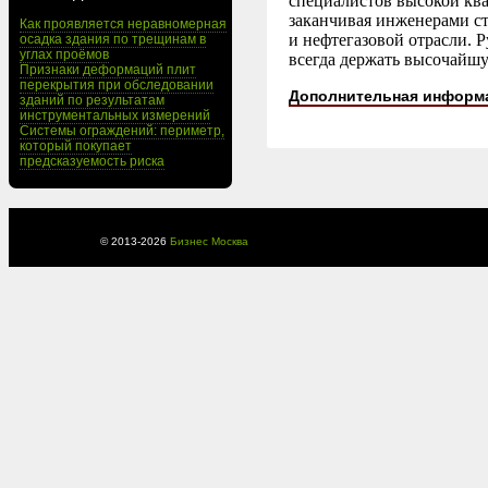
специалистов высокой ква
заканчивая инженерами ст
Как проявляется неравномерная
и нефтегазовой отрасли. 
осадка здания по трещинам в
углах проёмов
всегда держать высочайшу
Признаки деформаций плит
перекрытия при обследовании
Дополнительная информ
зданий по результатам
инструментальных измерений
Системы ограждений: периметр,
который покупает
предсказуемость риска
© 2013-
2026
Бизнес Москва