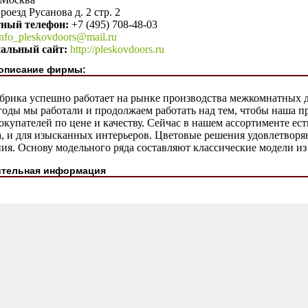
роезд Русанова д. 2 стр. 2
тный телефон:
+7 (495) 708-48-03
info_pleskovdoors@mail.ru
альный сайт:
http://pleskovdoors.ru
описание фирмы:
рика успешно работает на рынке производства межкомнатных дв
годы мы работали и продолжаем работать над тем, чтобы наша п
купателей по цене и качеству. Сейчас в нашем ассортименте ес
а, и для изысканных интерьеров. Цветовые решения удовлетвор
ия. Основу модельного ряда составляют классические модели из
тельная информация