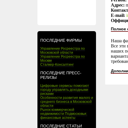
Адрес:
п
Контак
E-mail:
Оффици
Полное 
ПОСЛЕДНИЕ ФИРМЫ
Наша фаб
Все эти 
Управление Росреестра по
наших по
Московской области
вариант
Управление Росреестра по
Москве
требован
Сталкер-Консалтинг
Дополни
ПОСЛЕДНИЕ ПРЕСС-
РЕЛИЗЫ
Цифровые сервисы помогают
городу управлять доходными
рисками
Особенности развития малого и
среднего бизнеса в Московской
области
Рынок коммерческой
недвижимости Подмосковья:
финансовые аспекты
ПОСЛЕДНИЕ СТАТЬИ