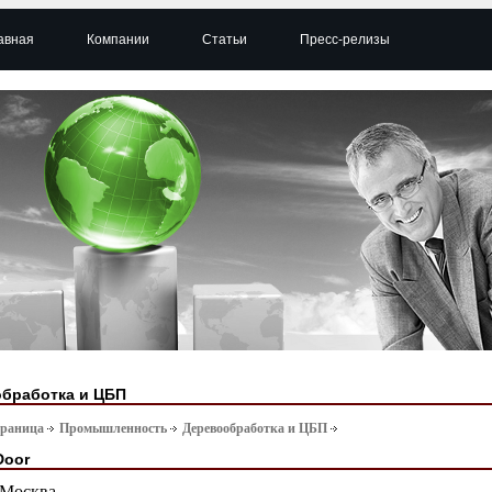
авная
Компании
Статьи
Пресс-релизы
бработка и ЦБП
траница
Промышленность
Деревообработка и ЦБП
Door
Москва