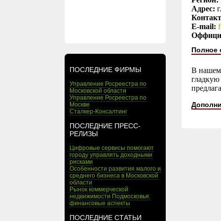
Адрес:
г
Контак
E-mail:
Оффици
Полное 
ПОСЛЕДНИЕ ФИРМЫ
В нашем 
гладкую 
Управление Росреестра по
предлаг
Московской области
Управление Росреестра по
Дополни
Москве
Сталкер-Консалтинг
ПОСЛЕДНИЕ ПРЕСС-
РЕЛИЗЫ
Цифровые сервисы помогают
городу управлять доходными
рисками
Особенности развития малого и
среднего бизнеса в Московской
области
Рынок коммерческой
недвижимости Подмосковья:
финансовые аспекты
ПОСЛЕДНИЕ СТАТЬИ