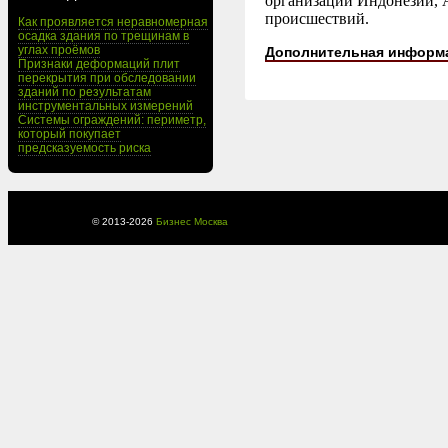
организации Индонезии, 
происшествий.
Как проявляется неравномерная
осадка здания по трещинам в
углах проёмов
Дополнительная информ
Признаки деформаций плит
перекрытия при обследовании
зданий по результатам
инструментальных измерений
Системы ограждений: периметр,
который покупает
предсказуемость риска
© 2013-
2026
Бизнес Москва