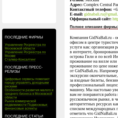
Адрес:
Complex Central Par
Контактный телефон:
+6
E-mail:
gidnabali.ru@gmail
Оффициальный сайт:
htt
Полное описание фирмы
ПОСЛЕДНИЕ ФИРМЫ
Компания GidNaBali.ru - 
офисом в центре туристиче
Управление Росреестра по
услуги как: организация 
Московской области
в интернете, бронировани
Управление Росреестра по
Москве
острова Гили и по всей И
Сталкер-Консалтинг
проживание на вилле или 
проживание по цене ниже 
ПОСЛЕДНИЕ ПРЕСС-
от GidNaBali.ru. Например
РЕЛИЗЫ
экскурсии окончательные,
Цифровые сервисы помогают
за входные билеты, бензи
городу управлять доходными
профессиональный лицензи
рисками
машину. Мы настолько уве
Особенности развития малого и
среднего бизнеса в Московской
вам не понравится работа 
области
русскоязычном рынке, в ч
Рынок коммерческой
авторитетных ресурсах как
недвижимости Подмосковья:
списком международных па
финансовые аспекты
отметить что GidNaBali.r
ПОСЛЕДНИЕ СТАТЬИ