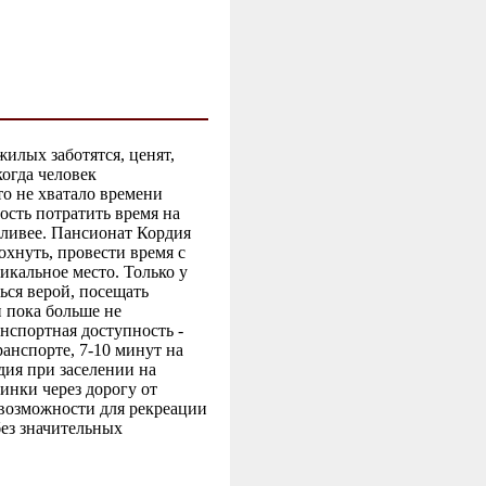
илых заботятся, ценят,
огда человек
то не хватало времени
ость потратить время на
стливее. Пансионат Кордия
охнуть, провести время с
икальное место. Только у
ься верой, посещать
 пока больше не
нспортная доступность -
анспорте, 7-10 минут на
дия при заселении на
инки через дорогу от
возможности для рекреации
ез значительных