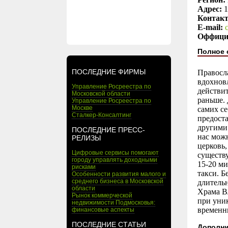
Адрес:
1
Контак
E-mail:
Оффици
Полное 
ПОСЛЕДНИЕ ФИРМЫ
Правосл
вдохновл
Управление Росреестра по
действит
Московской области
раньше. 
Управление Росреестра по
Москве
самих се
Сталкер-Консалтинг
предоста
другими 
ПОСЛЕДНИЕ ПРЕСС-
нас мож
РЕЛИЗЫ
церковь
Цифровые сервисы помогают
существу
городу управлять доходными
15-20 ми
рисками
такси. Б
Особенности развития малого и
среднего бизнеса в Московской
длитель
области
Храма В
Рынок коммерческой
при уни
недвижимости Подмосковья:
временны
финансовые аспекты
ПОСЛЕДНИЕ СТАТЬИ
Дополни