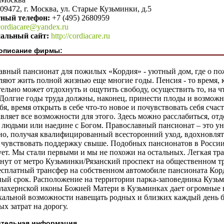
09472, г. Москва, ул. Старые Кузьминки, д.5
тный телефон:
+7 (495) 2680959
cordiacare@yandex.ru
альный сайт:
http://cordiacare.ru
описание фирмы:
авный пансионат для пожилых «Кордия» - уютный дом, где о пож
яют жить полной жизнью еще многие годы. Пенсия - то время, к
ельно может отдохнуть и ощутить свободу, осуществить то, на ч
Долгие годы труда должны, наконец, принести плоды и возможн
бя, время открыть в себе что-то новое и почувствовать себя сча
вляет все возможности для этого. Здесь можно расслабиться, отд
людьми или наедине с Богом. Православный пансионат – это ун
но, получая квалифицированный всесторонний уход, вдохновлят
, чувствовать поддержку свыше. Подобных пансионатов в России
ет. Мы стали первыми и мы не похожи на остальных. Легкая тра
нут от метро Кузьминки/Рязанский проспект на общественном тр
есплатный трансфер на собственном автомобиле пансионата Кор
ный срок. Расположение на территории парка-заповедника Кузьм
лахернской иконы Божией Матери в Кузьминках дает огромные 
кальной возможности навещать родных и близких каждый день б
х затрат на дорогу.
тельная информация