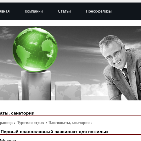
авная
Компании
Статьи
Пресс-релизы
аты, санатории
траница
Туризм и отдых
Пансионаты, санатории
 Первый православный пансионат для пожилых
Москва