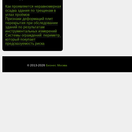
Как проявляется неравномерная
осадка здания по трещинам в
углах проёмов
Признаки деформаций плит
перекрытия при обследовании
зданий по результатам
инструментальных измерений
Системы ограждений: периметр,
который покупает
предсказуемость риска
© 2013-
2026
Бизнес Москва