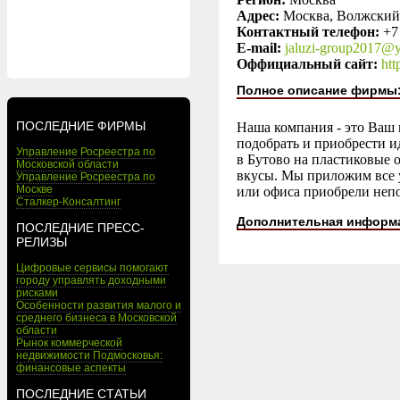
Адрес:
Москва, Волжский б
Контактный телефон:
+7
E-mail:
jaluzi-group2017@y
Оффициальный сайт:
htt
Полное описание фирмы
ПОСЛЕДНИЕ ФИРМЫ
Наша компания - это Ваш 
подобрать и приобрести и
Управление Росреестра по
в Бутово на пластиковые 
Московской области
вкусы. Мы приложим все у
Управление Росреестра по
Москве
или офиса приобрели неп
Сталкер-Консалтинг
Дополнительная информ
ПОСЛЕДНИЕ ПРЕСС-
РЕЛИЗЫ
Цифровые сервисы помогают
городу управлять доходными
рисками
Особенности развития малого и
среднего бизнеса в Московской
области
Рынок коммерческой
недвижимости Подмосковья:
финансовые аспекты
ПОСЛЕДНИЕ СТАТЬИ