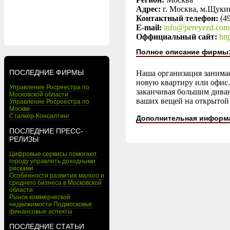
Адрес:
г. Москва, м.Щуки
Контактный телефон:
(4
E-mail:
info@pereyezd.com
Оффициальный сайт:
htt
Полное описание фирмы
ПОСЛЕДНИЕ ФИРМЫ
Наша организация занимае
новую квартиру или офис.
Управление Росреестра по
заканчивая большим дива
Московской области
ваших вещей на открытой
Управление Росреестра по
Москве
Сталкер-Консалтинг
Дополнительная информ
ПОСЛЕДНИЕ ПРЕСС-
РЕЛИЗЫ
Цифровые сервисы помогают
городу управлять доходными
рисками
Особенности развития малого и
среднего бизнеса в Московской
области
Рынок коммерческой
недвижимости Подмосковья:
финансовые аспекты
ПОСЛЕДНИЕ СТАТЬИ