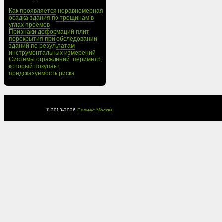
Как проявляется неравномерная
осадка здания по трещинам в
углах проёмов
Признаки деформаций плит
перекрытия при обследовании
зданий по результатам
инструментальных измерений
Системы ограждений: периметр,
который покупает
предсказуемость риска
© 2013-
2026
Бизнес Москва