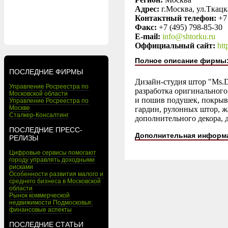
Адрес:
г.Москва, ул.Ткацк
Контактный телефон:
+7
Факс:
+7 (495) 798-85-30
E-mail:
info@shtorku.ru
Оффициальный сайт:
htt
Полное описание фирмы
ПОСЛЕДНИЕ ФИРМЫ
Дизайн-студия штор "Ms.D
Управление Росреестра по
разработка оригинального
Московской области
и пошив подушек, покрыва
Управление Росреестра по
Москве
гардин, рулонных штор, жа
Сталкер-Консалтинг
дополнительного декора, 
ПОСЛЕДНИЕ ПРЕСС-
Дополнительная информ
РЕЛИЗЫ
Цифровые сервисы помогают
городу управлять доходными
рисками
Особенности развития малого и
среднего бизнеса в Московской
области
Рынок коммерческой
недвижимости Подмосковья:
финансовые аспекты
ПОСЛЕДНИЕ СТАТЬИ