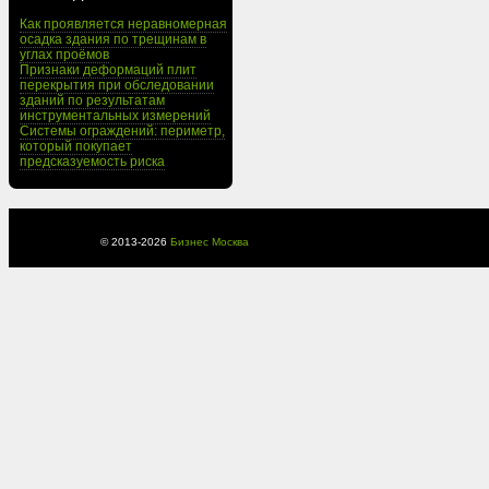
Как проявляется неравномерная
осадка здания по трещинам в
углах проёмов
Признаки деформаций плит
перекрытия при обследовании
зданий по результатам
инструментальных измерений
Системы ограждений: периметр,
который покупает
предсказуемость риска
© 2013-
2026
Бизнес Москва