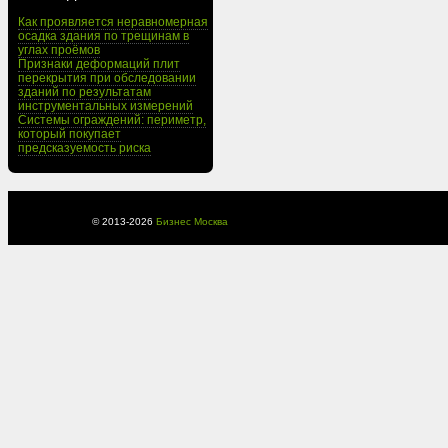
Как проявляется неравномерная
осадка здания по трещинам в
углах проёмов
Признаки деформаций плит
перекрытия при обследовании
зданий по результатам
инструментальных измерений
Системы ограждений: периметр,
который покупает
предсказуемость риска
© 2013-
2026
Бизнес Москва