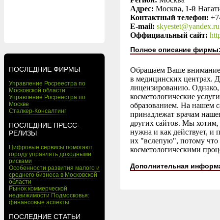
Адрес:
Москва, 1-й Нагати
Контактный телефон:
+7
E-mail:
skyestet@yandex.ru
Оффициальный сайт:
htt
Полное описание фирмы
ПОСЛЕДНИЕ ФИРМЫ
Обращаем Ваше внимание,
в медицинских центрах. 
Управление Росреестра по
лицензированию. Однако,
Московской области
косметологические услуги
Управление Росреестра по
Москве
образованием. На нашем с
Сталкер-Консалтинг
принадлежат врачам наше
других сайтов. Мы хотим,
ПОСЛЕДНИЕ ПРЕСС-
нужна и как действует, и 
РЕЛИЗЫ
их "вслепую", потому что
Цифровые сервисы помогают
косметологическими проц
городу управлять доходными
рисками
Дополнительная информ
Особенности развития малого и
среднего бизнеса в Московской
области
Рынок коммерческой
недвижимости Подмосковья:
финансовые аспекты
ПОСЛЕДНИЕ СТАТЬИ