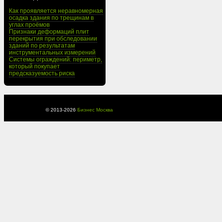
Как проявляется неравномерная
осадка здания по трещинам в
углах проёмов
Признаки деформаций плит
перекрытия при обследовании
зданий по результатам
инструментальных измерений
Системы ограждений: периметр,
который покупает
предсказуемость риска
© 2013-
2026
Бизнес Москва