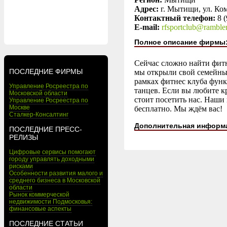
Адрес:
г. Мытищи, ул. Ком
Контактный телефон:
8 
E-mail:
rfsportclub@rambler
Полное описание фирмы
Сейчас сложно найти фитн
ПОСЛЕДНИЕ ФИРМЫ
мы открыли свой семейный
рамках фитнес клуба функ
Управление Росреестра по
танцев. Если вы любите кр
Московской области
стоит посетить нас. Наш
Управление Росреестра по
Москве
бесплатно. Мы ждём вас!
Сталкер-Консалтинг
Дополнительная информ
ПОСЛЕДНИЕ ПРЕСС-
РЕЛИЗЫ
Цифровые сервисы помогают
городу управлять доходными
рисками
Особенности развития малого и
среднего бизнеса в Московской
области
Рынок коммерческой
недвижимости Подмосковья:
финансовые аспекты
ПОСЛЕДНИЕ СТАТЬИ