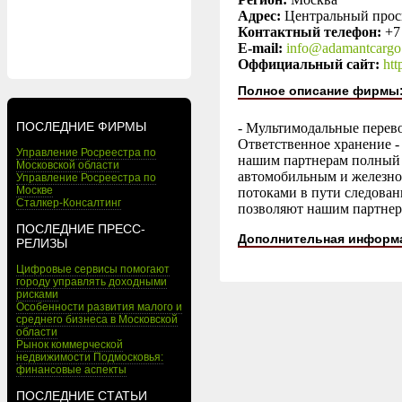
Адрес:
Центральный просп
Контактный телефон:
+7
E-mail:
info@adamantcargo
Оффициальный сайт:
htt
Полное описание фирмы
ПОСЛЕДНИЕ ФИРМЫ
- Mультимодальные перево
Ответственное хранение 
Управление Росреестра по
нашим партнерам полный 
Московской области
автомобильным и железно
Управление Росреестра по
Москве
потоками в пути следова
Сталкер-Консалтинг
позволяют нашим партнера
ПОСЛЕДНИЕ ПРЕСС-
Дополнительная информ
РЕЛИЗЫ
Цифровые сервисы помогают
городу управлять доходными
рисками
Особенности развития малого и
среднего бизнеса в Московской
области
Рынок коммерческой
недвижимости Подмосковья:
финансовые аспекты
ПОСЛЕДНИЕ СТАТЬИ