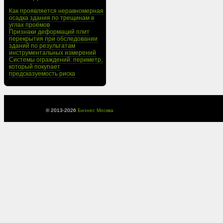
Как проявляется неравномерная
осадка здания по трещинам в
углах проёмов
Признаки деформаций плит
перекрытия при обследовании
зданий по результатам
инструментальных измерений
Системы ограждений: периметр,
который покупает
предсказуемость риска
© 2013-
2026
Бизнес Москва