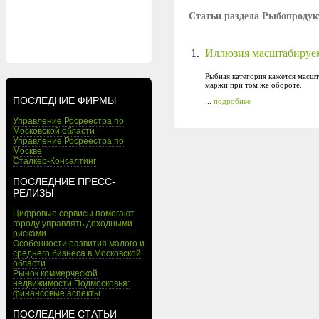
Статьи раздела Рыбопроду
1.
Иллюзия масштабируем
Рыбная категория кажется масшт
маржи при том же обороте.
ПОСЛЕДНИЕ ФИРМЫ
...
подробнее
Управление Росреестра по
Московской области
Управление Росреестра по
Москве
Сталкер-Консалтинг
ПОСЛЕДНИЕ ПРЕСС-
РЕЛИЗЫ
Цифровые сервисы помогают
городу управлять доходными
рисками
Особенности развития малого и
среднего бизнеса в Московской
области
Рынок коммерческой
недвижимости Подмосковья:
финансовые аспекты
ПОСЛЕДНИЕ СТАТЬИ