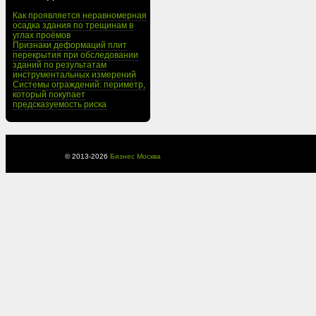
Как проявляется неравномерная
осадка здания по трещинам в
углах проёмов
Признаки деформаций плит
перекрытия при обследовании
зданий по результатам
инструментальных измерений
Системы ограждений: периметр,
который покупает
предсказуемость риска
© 2013-
2026
Бизнес Москва