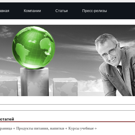
авная
Компании
Статьи
Пресс-релизы
 статей
траница
Продукты питания, напитки
Курсы учебные